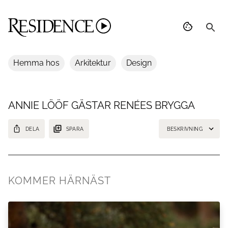
Hemma hos
Arkitektur
Design
ANNIE LÖÖF GÄSTAR RENÉES BRYGGA
DELA
SPARA
BESKRIVNING
Annie Lööf gästar Renées brygga
KOMMER HÄRNÄST