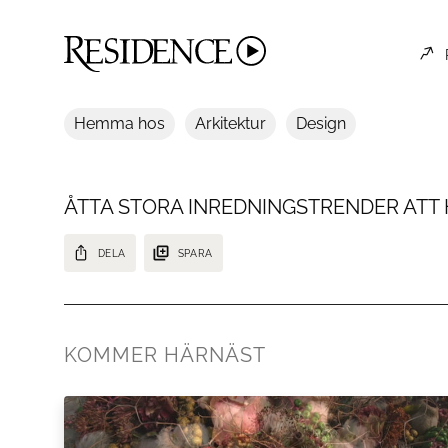
Hemma hos
Arkitektur
Design
ÅTTA STORA INREDNINGSTRENDER ATT 
DELA
SPARA
Här är åtta av höstens allra tydligaste inredningstrender och favor
KOMMER HÄRNÄST