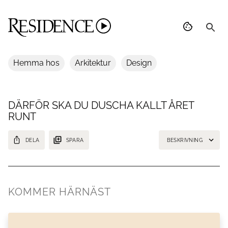
Hemma hos
Arkitektur
Design
DÄRFÖR SKA DU DUSCHA KALLT ÅRET
RUNT
DELA
SPARA
BESKRIVNING
Visst finns det fördelar med att duscha kallt! Här är 5 anledningar att
börja duscha i kallare temperatur.
KOMMER HÄRNÄST