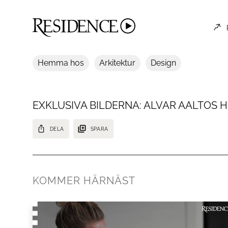
Hemma hos
Arkitektur
Design
EXKLUSIVA BILDERNA: ALVAR AALTOS 
DELA
SPARA
Nu får Residence Magazine kika in hemma hos Alvar Aaltos hem i
KOMMER HÄRNÄST