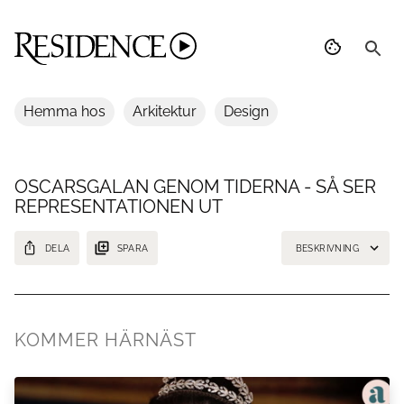
Hemma hos
Arkitektur
Design
OSCARSGALAN GENOM TIDERNA - SÅ SER
REPRESENTATIONEN UT
DELA
SPARA
BESKRIVNING
Endast 32 svarta skådespelare har tilldelats en Oscar
KOMMER HÄRNÄST