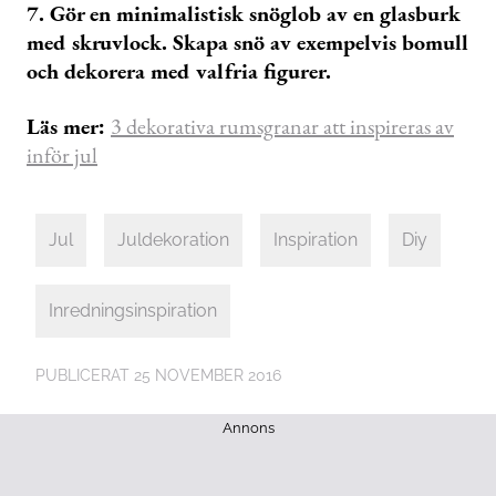
7. Gör en minimalistisk snöglob av en glasburk
med skruvlock. Skapa snö av exempelvis bomull
och dekorera med valfria figurer.
Läs mer:
3 dekorativa rumsgranar att inspireras av
inför jul
Jul
Juldekoration
Inspiration
Diy
Inredningsinspiration
PUBLICERAT
25 NOVEMBER 2016
Annons