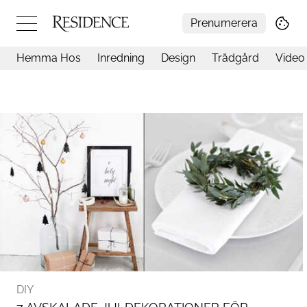
Prenumerera
Hemma Hos
Inredning
Design
Trädgård
Video
Hemma hos
Arkitektur
Konst
Design
Trädgård
Video
Inredning
Livsstil
Resor
Mat & Dryck
Influencers
Mer
DIY