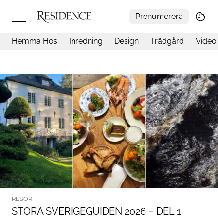
Prenumerera
Hemma Hos
Inredning
Design
Trädgård
Video
Hemma hos
Arkitektur
Konst
Design
Trädgård
Video
Inredning
Livsstil
Resor
Mat & Dryck
Influencers
Mer
RESOR
STORA SVERIGEGUIDEN 2026 – DEL 1