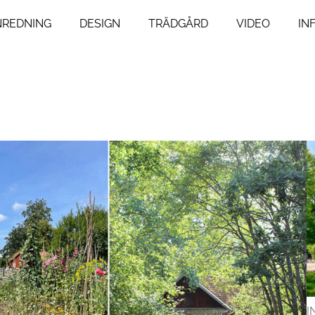
NREDNING
DESIGN
TRÄDGÅRD
VIDEO
IN
ng
Livsstil
um
Resor
Mat & Dryck
um
Influencers
agsrum
I