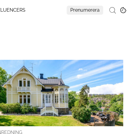
FLUENCERS
Prenumerera
Sök
Mer
Om Residence
Prenumerera
Nyhetsbrev
My Residence
Formpriset
Kontakt
Cookies
Hantera Preferenser
Integritetspolicy
Aller Medias AI-policy
Alla ämnen
Creative studio
NREDNING