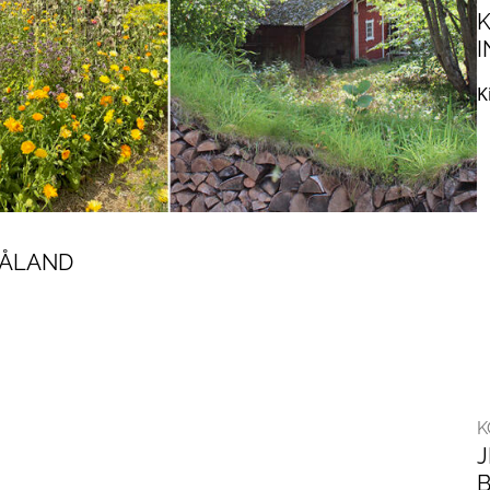
K
I
K
MÅLAND
K
B