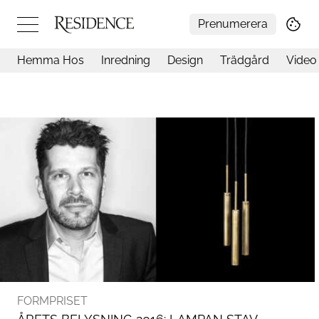
Prenumerera
Hemma Hos
Inredning
Design
Trädgård
Video
Hemma hos
Arkitektur
Konst
Design
Trädgård
Video
Inredning
Livsstil
Resor
Mat & Dryck
Influencers
Mer
FORMPRISET