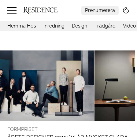
Prenumerera
Hemma Hos
Inredning
Design
Trädgård
Video
Hemma hos
Arkitektur
Konst
Design
Trädgård
Video
Inredning
Livsstil
Resor
Mat & Dryck
Influencers
Mer
FORMPRISET