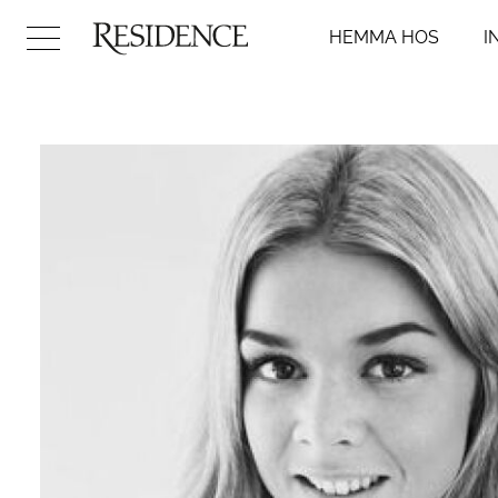
HEMMA HOS
I
Hemma hos
Inredni
Arkitektur
Badr
Konst
Kök
Design
Sovr
Trädgård
Vard
Video
Hall
DIY