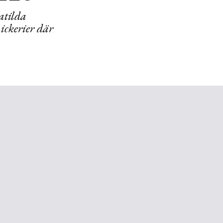
atilda
cke­rier där