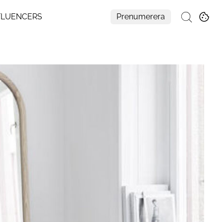
FLUENCERS
Prenumerera
Sök
Mer
Om Residence
Prenumerera
Nyhetsbrev
My Residence
Formpriset
Kontakt
Cookies
Hantera Preferenser
Integritetspolicy
Aller Medias AI-policy
Alla ämnen
Creative studio