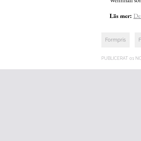
Läs mer:
De
Formpris
F
PUBLICERAT
01 N