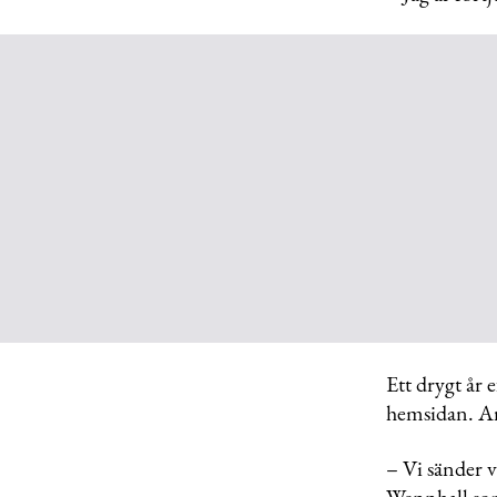
Ett drygt år 
hemsidan. Ark
– Vi sänder v
Wennhall so