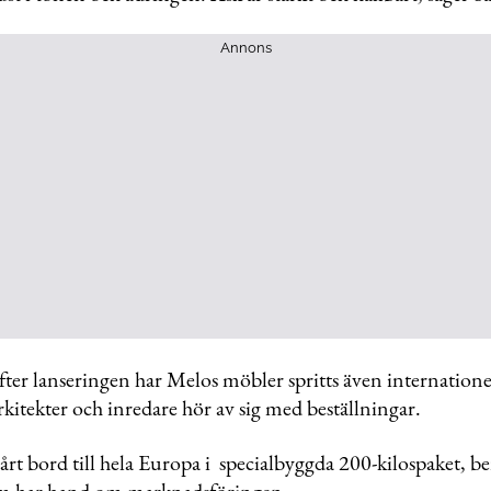
Annons
efter lanseringen har Melos möbler spritts även internationel
itekter och inredare hör av sig med beställningar.
årt bord till hela Europa i specialbyggda 200-kilospaket, be
m har hand om marknadsföringen.