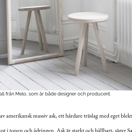
ll från Melo, som är både designer och producent.
av amerikansk massiv ask, ett hårdare träslag med eget blek
just i tonen och ådringen. Ask är starkt och hållbart, säger Sa