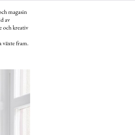
 och magasin
id av
 och kreativ
a växte fram.