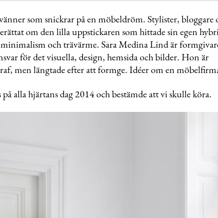
vänner som snickrar på en möbeldröm. Stylister, bloggare
berättat om den lilla uppstickaren som hittade sin egen hybr
 minimalism och trävärme. Sara Medina Lind är formgivare
svar för det visuella, design, hemsida och bilder. Hon är
graf, men längtade efter att formge. Idéer om en möbelfirm
s på alla hjärtans dag 2014 och bestämde att vi skulle köra.