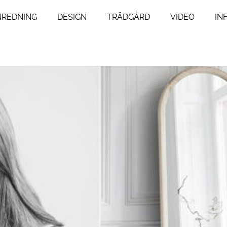
NREDNING
DESIGN
TRÄDGÅRD
VIDEO
IN
ng
Livsstil
um
Resor
Mat & Dryck
um
Influencers
agsrum