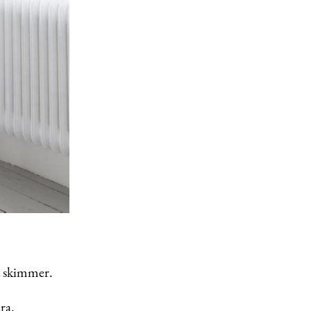
t skimmer.
ra.