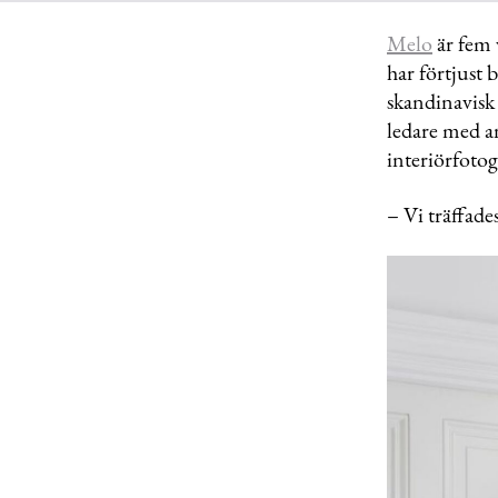
Melo
är fem 
har förtjust 
skandinavisk
ledare med an
interiörfoto
– Vi träffade