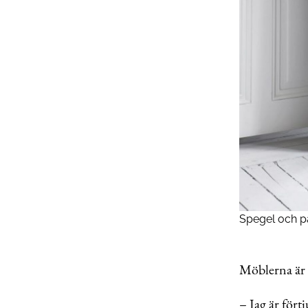
Spegel och pa
Möblerna är 
– Jag är fört