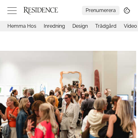
Prenumerera
Hemma Hos
Inredning
Design
Trädgård
Video
Hemma hos
Arkitektur
Konst
Design
Trädgård
Video
Inredning
Livsstil
Resor
Mat & Dryck
Influencers
Mer