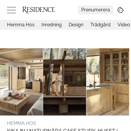
Prenumerera
Hemma Hos
Inredning
Design
Trädgård
Video
Hemma hos
Arkitektur
Konst
Design
Trädgård
Video
Inredning
Livsstil
Resor
Mat & Dryck
Influencers
Mer
HEMMA HOS
KIKA IN I NATURNÄRA CASE STUDY-HUSET I