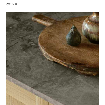
syns.«