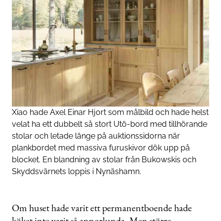
Xiao hade Axel Einar Hjort som målbild och hade helst
velat ha ett dubbelt så stort Utö-bord med tillhörande
stolar och letade länge på auktionssidorna när
plankbordet med massiva furuskivor dök upp på
blocket. En blandning av stolar från Bukowskis och
Skyddsvärnets loppis i Nynäshamn.
Om huset hade varit ett permanentboende hade
köket inte varit så annorlunda. Men större.