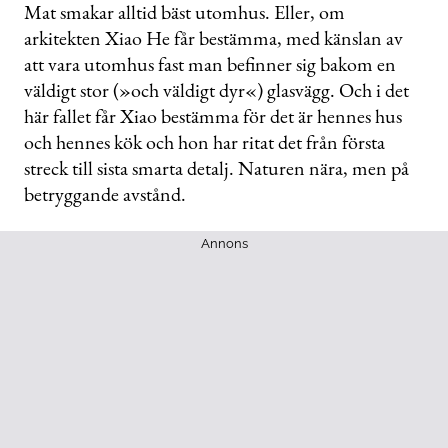
seconds
Mat smakar alltid bäst utomhus. Eller, om
of
arkitekten Xiao He får bestämma, med känslan av
55
seconds
att vara utomhus fast man befinner sig bakom en
väldigt stor (»och väldigt dyr«) glasvägg. Och i det
här fallet får Xiao bestämma för det är hennes hus
och hennes kök och hon har ritat det från första
streck till sista smarta detalj. Naturen nära, men på
betryggande avstånd.
Annons