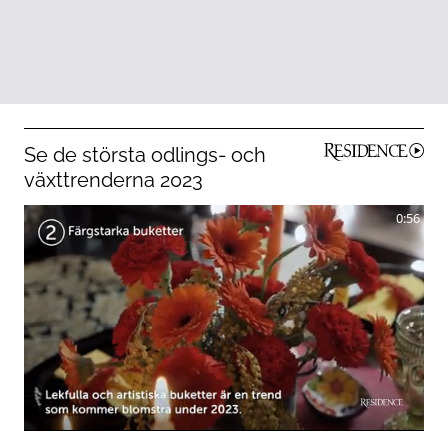
Se de största odlings- och
växttrenderna 2023
0:56
0