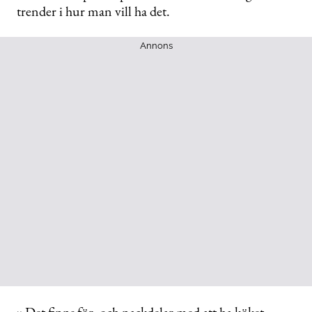
trender i hur man vill ha det.
Annons
»Det finns för- och nackdelar med att ha köket