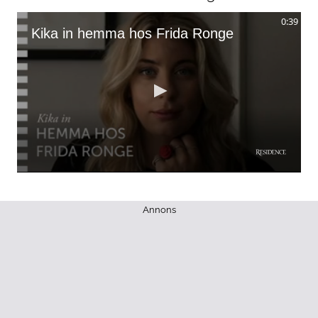
0:39
Kika in hemma hos Frida Ronge
0
seconds
of
38
Annons
seconds