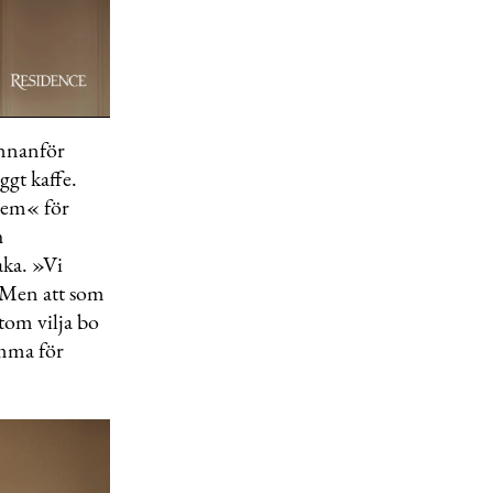
Innanför
ggt kaffe.
 hem« för
h
aka. »Vi
. Men att som
tom vilja bo
emma för