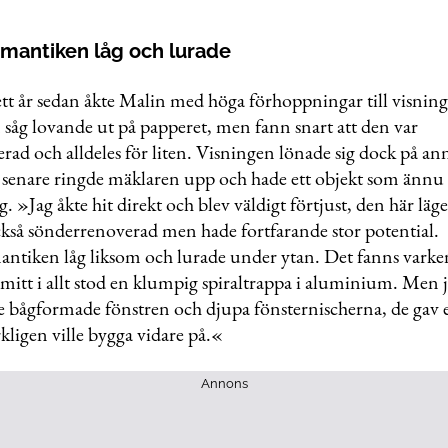
omantiken låg och lurade
ett år sedan åkte Malin med höga förhoppningar till visnin
 såg lovande ut på papperet, men fann snart att den var
ad och alldeles för liten. Visningen lönade sig dock på anna
 senare ringde mäklaren upp och hade ett objekt som ännu i
ing. »Jag åkte hit direkt och blev väldigt förtjust, den här lä
också sönderrenoverad men hade fortfarande stor potential.
ntiken låg liksom och lurade under ytan. Det fanns varken 
mitt i allt stod en klumpig spiraltrappa i aluminium. Men j
de bågformade fönstren och djupa fönsternischerna, de gav
rkligen ville bygga vidare på.«
Annons