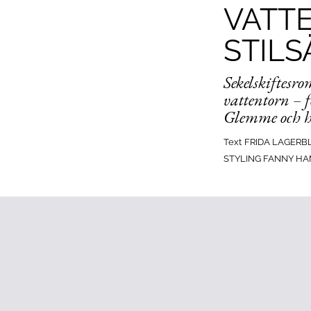
VATT
STIL
Sekelskiftesr
vattentorn – 
Glemme och he
Text
FRIDA LAGERB
STYLING FANNY HA