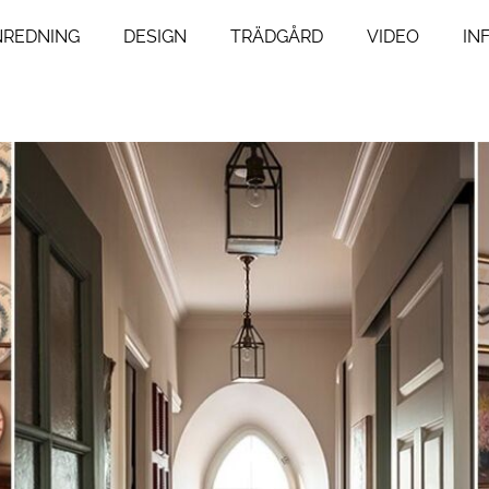
NREDNING
DESIGN
TRÄDGÅRD
VIDEO
IN
ng
Livsstil
um
Resor
Mat & Dryck
um
Influencers
agsrum