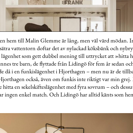
n hem till Malin Glemme är lång, men väl värd mödan. 
sätra vattentorn doftar det av nylackad köksbänk och nybry
me
 lägenhet som gett dubbel mening till uttrycket att »hitta
nes tre barn, de flyttade från Lidingö för fem år sedan oc
e då i en funkislägenhet i Hjorthagen – men nu är de tillb
 Hjorthagen också, även om funkis inte riktigt var min grej
 hitta en sekelskifteslägenhet med fyra sovrum – och dessu
var ingen enkel match. Och Lidingö har alltid känts som h