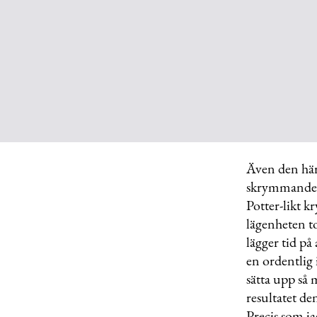
Även den här
skrymmande s
Potter-likt 
lägenheten to
lägger tid på 
en ordentlig 
sätta upp så 
resultatet d
Precis som ja