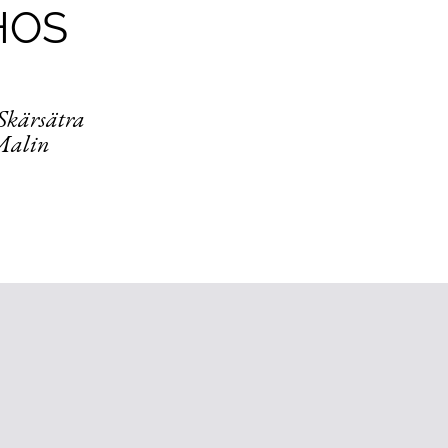
HOS
 Skärsätra
 Malin