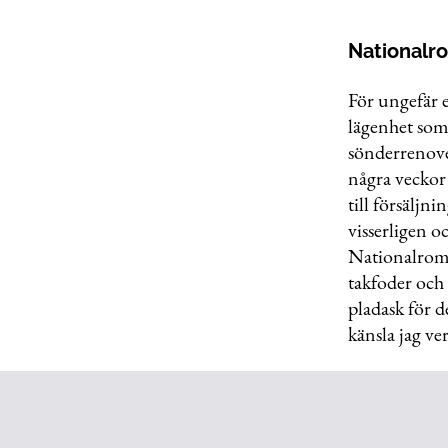
Nationalr
För ungefär 
lägenhet som
sönderrenover
några veckor
till försäljn
visserligen 
Nationalroma
takfoder och 
pladask för 
känsla jag ve