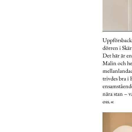
0
seconds
Uppförsbacke
of
dörren i Skär
32
seconds
Volu
Det här är en
0%
Malin och hen
mellanlandad
trivdes bra i
ensamstående
nära stan – 
oss.«