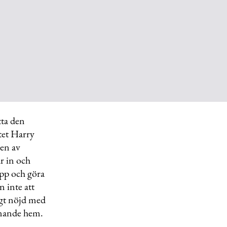
tta den
tet Harry
gen av
r in och
repp och göra
n inte att
igt nöjd med
mnande hem.