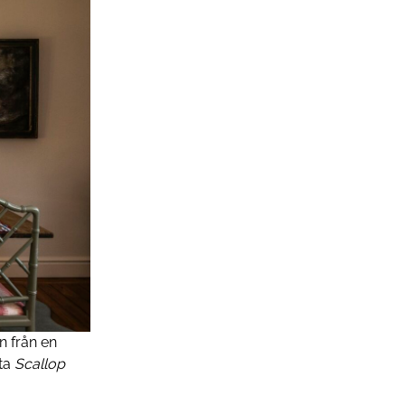
n från en
a ­
Scallop