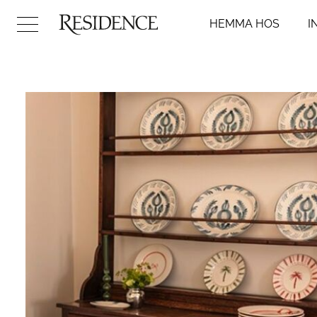
HEMMA HOS
I
Hemma hos
Inredni
Arkitektur
Badr
Konst
Kök
Design
Sovr
Trädgård
Vard
Video
Hall
DIY