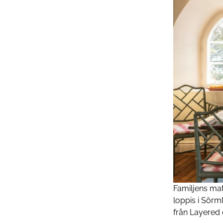
Familjens ­ma
loppis i Sörm
från Layered 