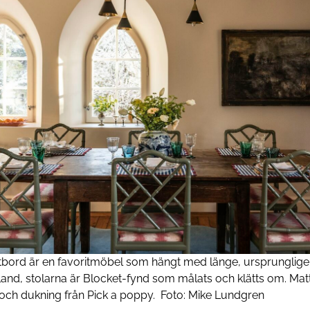
tbord är en ­favoritmöbel som hängt med länge, ­ursprunglige
land, ­stolarna är Blocket-fynd som målats och klätts om. Matt
och dukning från Pick a poppy.
Foto:
Mike Lundgren