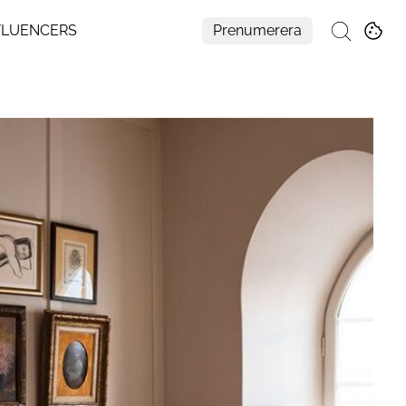
FLUENCERS
Prenumerera
Sök
Mer
Om Residence
Prenumerera
Nyhetsbrev
My Residence
Formpriset
Kontakt
Cookies
Hantera Preferenser
Integritetspolicy
Aller Medias AI-policy
Alla ämnen
Creative studio