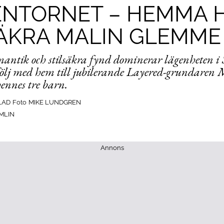
ENTORNET – HEMMA 
SÄKRA MALIN GLEMME
omantik och stilsäkra fynd dominerar lägenheten i
följ med hem till jubilerande Layered-grundaren
nnes tre barn.
LAD
Foto
MIKE LUNDGREN
MLIN
Annons