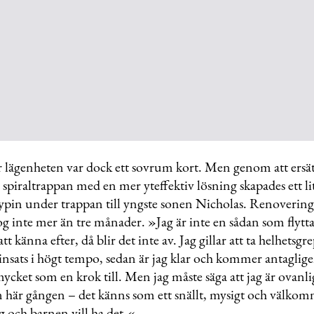
 lägenheten var dock ett sovrum kort. Men genom att ersä
piraltrappan med en mer yteffektiv lösning skapades ett li
krypin under trappan till yngste sonen Nicholas. Renoverin
g inte mer än tre månader. »Jag är inte en sådan som flytta
att känna efter, då blir det inte av. Jag gillar att ta helhetsg
insats i högt tempo, sedan är jag klar och kommer antaglige
mycket som en krok till. Men jag måste säga att jag är ovanl
en här gången – det känns som ett snällt, mysigt och välko
g och barnen vill ha det.«