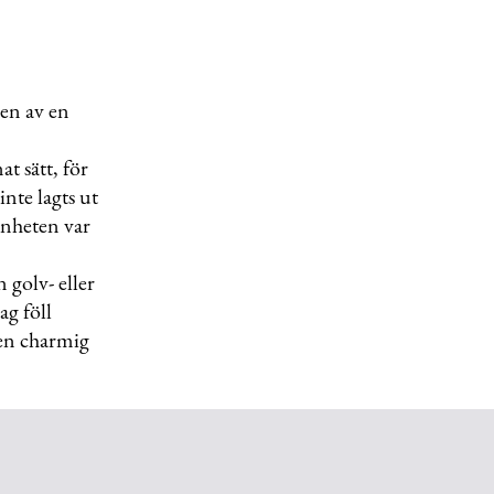
gen av en
t sätt, för
nte lagts ut
genheten var
golv- eller
ag föll
 en charmig