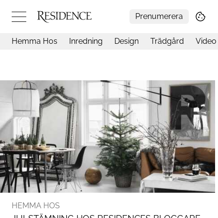
Prenumerera
Hemma Hos
Inredning
Design
Trädgård
Video
Hemma hos
Arkitektur
Konst
Design
Trädgård
Video
Inredning
Livsstil
Resor
Mat & Dryck
Influencers
Mer
HEMMA HOS