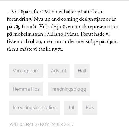
– Vi släpar efter! Men det håller på att ske en
förändring. Nya up and coming designstjärnor är
på väg framåt. Vi hade ju även norsk representation
på möbelmässan i Milano i våras. Förut hade vi
fisken och oljan, men nu är det mer stiltje på oljan,
så nu måste vi tänka nytt…
Vardagsrum
Advent
Hall
Hemma Hos
Inredningsblogg
Inredningsinspiration
Jul
Kök
PUBLICERAT
27 NOVEMBER 2015