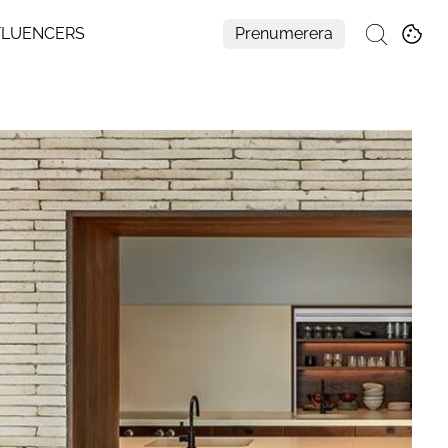
FLUENCERS
Prenumerera
Sök
Mer
Om Residence
Prenumerera
Nyhetsbrev
My Residence
Formpriset
Kontakt
Cookies
Hantera Preferenser
Integritetspolicy
Aller Medias AI-policy
Alla ämnen
Creative studio