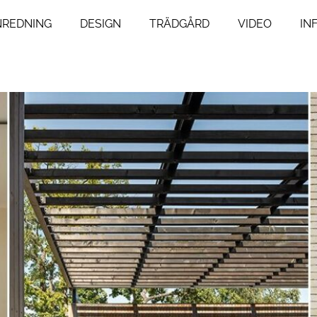
NREDNING
DESIGN
TRÄDGÅRD
VIDEO
IN
ng
Livsstil
um
Resor
Mat & Dryck
um
Influencers
agsrum