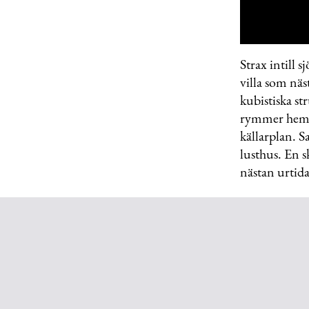
0
of
Strax intill
40
villa som näs
seconds
Volu
0%
kubistiska st
rymmer hemme
källarplan. S
lusthus. En s
nästan urtida