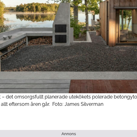
t – det omsorgsfullt planerade utekökets polerade betong­yto
allt eftersom åren går.
Foto:
James Silverman
Annons