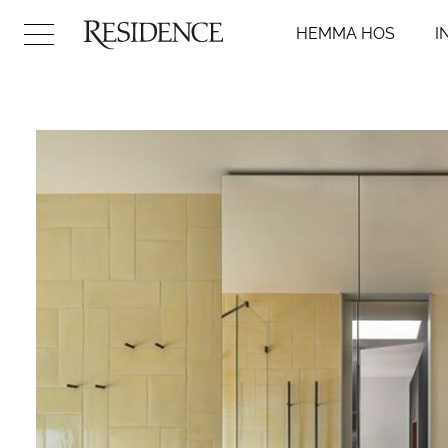
HEMMA HOS
I
Hemma hos
Inredni
Arkitektur
Badr
Konst
Kök
Design
Sovr
Trädgård
Vard
Video
Hall
DIY