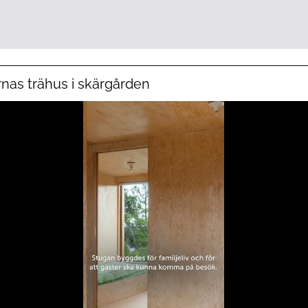
nas trähus i skärgården