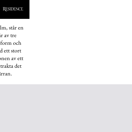
lm, står en
r av tre
H-form och
ett stort
onen av ett
etrakta det
ärran.