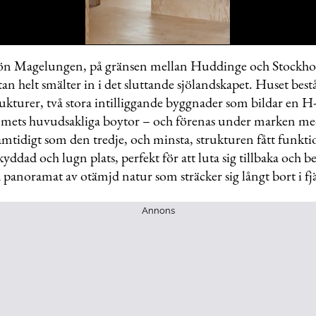
 sjön Magelungen, på gränsen mellan Huddinge och Stockho
tan helt smälter in i det sluttande sjölandskapet. Huset bestå
me
rukturer, två stora ­intilliggande byggnader som ­bildar en 
ts huvudsakliga boytor – och förenas under marken med 
amtidigt som den tredje, och minsta, ­strukturen fått funkti
kyddad och lugn plats, perfekt för att luta sig tillbaka och b
 panoramat av otämjd natur som sträcker sig långt bort i fj
Annons