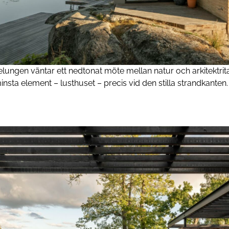
elungen väntar ett nedtonat möte mellan natur och arkitektrita
insta element – lusthuset – precis vid den stilla strandkanten.