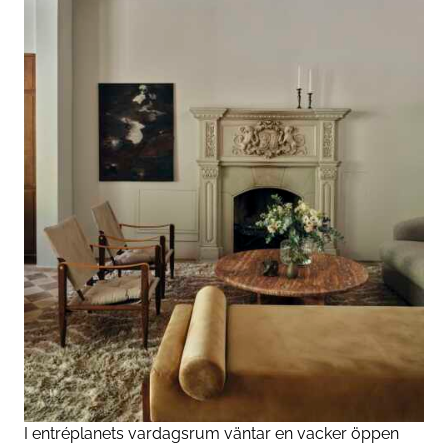
I entréplanets vardagsrum väntar en vacker öppen