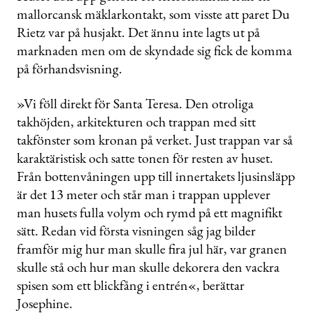
mallorcansk mäklarkontakt, som visste att paret Du
Rietz var på husjakt. Det ännu inte lagts ut på
marknaden men om de skyndade sig fick de komma
på förhandsvisning.
»Vi föll direkt för Santa Teresa. Den otroliga
takhöjden, arkitekturen och trappan med sitt
takfönster som kronan på verket. Just trappan var så
karaktäristisk och satte tonen för resten av huset.
Från bottenvåningen upp till innertakets ljusinsläpp
är det 13 meter och står man i trappan upplever
man husets fulla volym och rymd på ett magnifikt
sätt. Redan vid första visningen såg jag bilder
framför mig hur man skulle fira jul här, var granen
skulle stå och hur man skulle dekorera den vackra
spisen som ett blickfång i entrén«, berättar
Josephine.