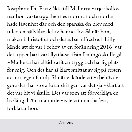
0
seconds
Josephine Du Rietz åkte till Mallorca varje skollov
of
när hon växte upp, hennes mormor och morfar
32
seconds
hade lägenhet där och den spanska ön blev med
tiden en självklar del av hennes liv. Så när hon,
maken Christoffer och deras barn Fred och Lilly
kände att de var i behov av en förändring 2016, var
det uppenbart vart flyttlasset från Lidingö skulle gå.
»Mallorca har alltid varit en trygg och härlig plats
för mig. Och det har så klart smittat av sig på resten
av min egen familj. Så när vi kände att vi behövde
göra den här stora förändringen var det självklart att
det var hit vi skulle. Det var som att förverkliga en
livslång dröm man inte visste att man hade«,
förklarar hon.
Annons