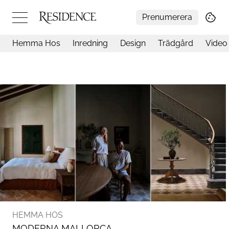
Prenumerera
Hemma Hos
Inredning
Design
Trädgård
Video
Hemma hos
Arkitektur
Konst
Design
Trädgård
Video
Inredning
Livsstil
Resor
Mat & Dryck
Influencers
Mer
HEMMA HOS
MODERNA MALLORCA