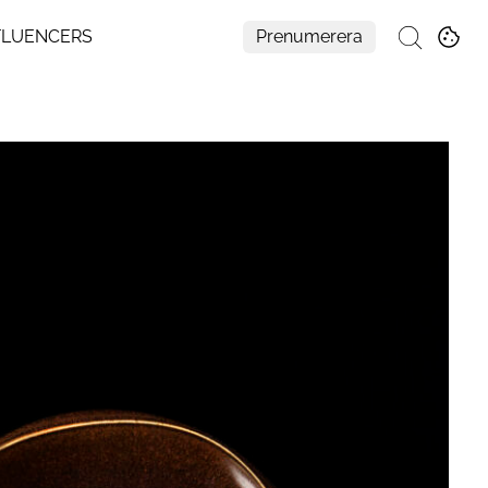
FLUENCERS
Prenumerera
Sök
Mer
Om Residence
Prenumerera
Nyhetsbrev
My Residence
Formpriset
Kontakt
Cookies
Hantera Preferenser
Integritetspolicy
Aller Medias AI-policy
Alla ämnen
Creative studio