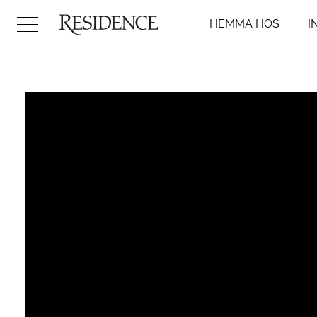
HEMMA HOS
I
Hemma hos
Inredni
Arkitektur
Badr
Konst
Kök
Design
Sovr
Trädgård
Vard
Video
Hall
DIY