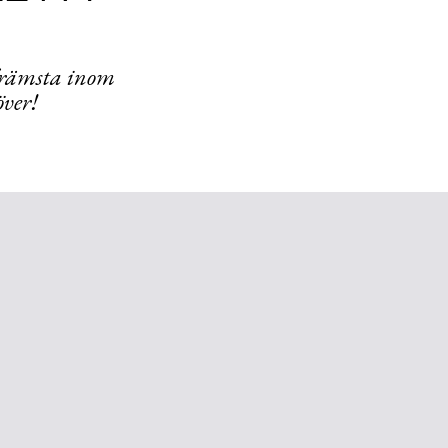
 främsta inom
över!