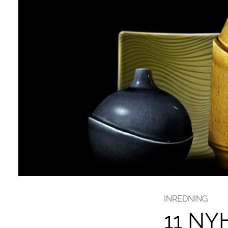
INREDNING
11 NY