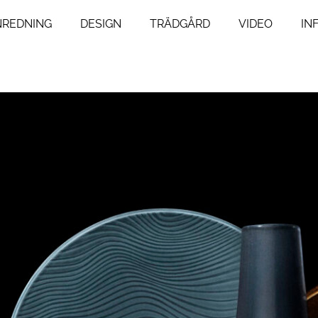
NREDNING
DESIGN
TRÄDGÅRD
VIDEO
IN
ng
Livsstil
um
Resor
Mat & Dryck
um
Influencers
agsrum