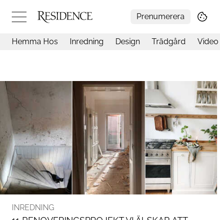
Prenumerera
Hemma Hos
Inredning
Design
Trädgård
Video
Hemma hos
Arkitektur
Konst
Design
Trädgård
Video
Inredning
Livsstil
Resor
Mat & Dryck
Influencers
Mer
INREDNING