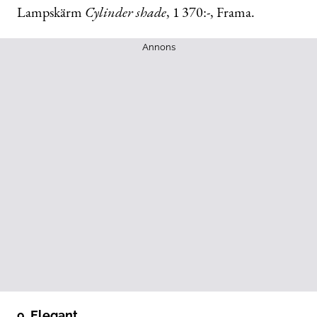
Lampskärm
Cylinder
shade
, 1 370:-, Frama.
Annons
9. Elegant