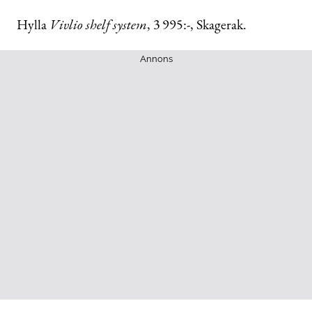
Hylla
Vivlio
shelf
system
,
3 995:-, Skagerak.
Annons