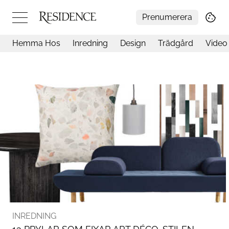
Prenumerera
Hemma Hos
Inredning
Design
Trädgård
Video
Hemma hos
Arkitektur
Konst
Design
Trädgård
Video
Inredning
Livsstil
Resor
Mat & Dryck
Influencers
Mer
INREDNING