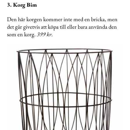
3. Korg Bim
Den här korgen kommer inte med en bricka, men
det går givetvis att köpa till eller bara använda den
som en korg.
399 kr.