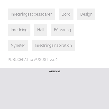
Inredningsaccessoarer
Bord
Design
Inredning
Hall
Förvaring
Nyheter
Inredningsinspiration
PUBLICERAT
10 AUGUSTI 2016
Annons