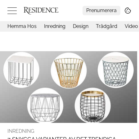
Prenumerera
Hemma Hos
Inredning
Design
Trädgård
Video
Hemma hos
Arkitektur
Konst
Design
Trädgård
Video
Inredning
Livsstil
Resor
Mat & Dryck
Influencers
Mer
INREDNING