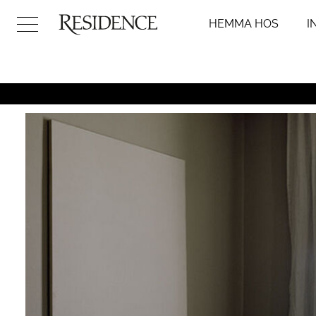
HEMMA HOS
I
Hemma hos
Inredni
Arkitektur
Badr
Konst
Kök
Design
Sovr
Trädgård
Vard
Video
Hall
DIY