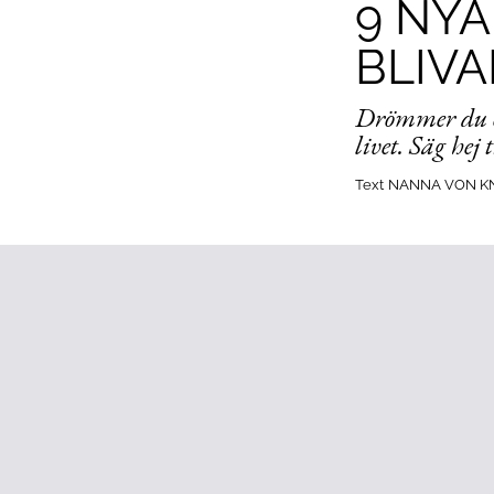
9 NY
BLIVA
Drömmer du om 
livet. Säg hej 
Text
NANNA VON K