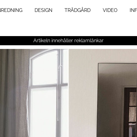
NREDNING
DESIGN
TRÄDGÅRD
VIDEO
IN
ng
Livsstil
um
Resor
Artikeln innehåller reklamlänkar
Mat & Dryck
um
Influencers
agsrum