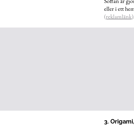
Soffan är gjo
eller i ett h
(reklamlänk)
3. Origami