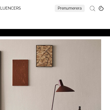
FLUENCERS
Prenumerera
Sök
Mer
Om Residence
Prenumerera
Nyhetsbrev
My Residence
Formpriset
Kontakt
Cookies
Hantera Preferenser
Integritetspolicy
Aller Medias AI-policy
Alla ämnen
Creative studio