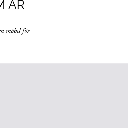
M ÄR
en möbel för