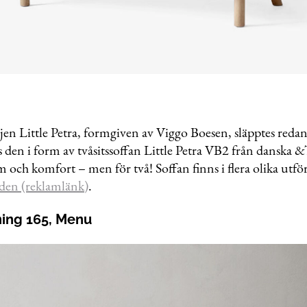
ljen Little Petra, formgiven av Viggo Boesen, släpptes reda
 den i form av tvåsitssoffan Little Petra VB2 från danska &
och komfort – men för två! Soffan finns i flera olika utf
den (reklamlänk)
.
ning 165, Menu