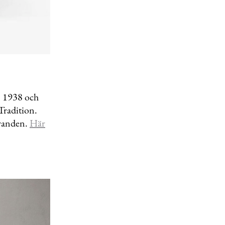
n 1938 och
Tradition.
öranden.
Här