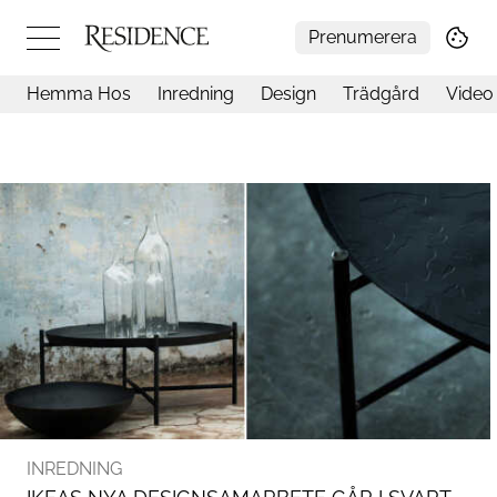
Prenumerera
Hemma Hos
Inredning
Design
Trädgård
Video
Hemma hos
Arkitektur
Konst
Design
Trädgård
Video
Inredning
Livsstil
Resor
Mat & Dryck
Influencers
Mer
INREDNING