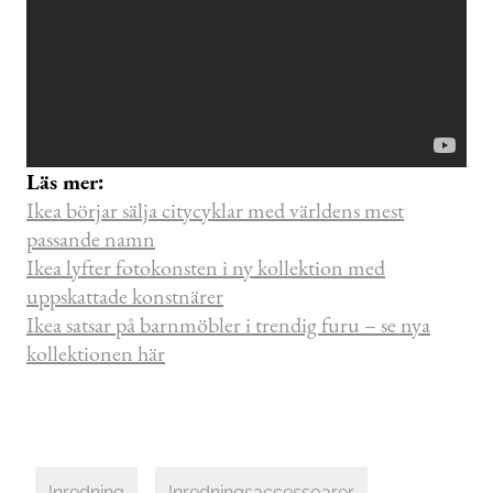
Läs mer:
Ikea börjar sälja citycyklar med världens mest
passande namn
Ikea lyfter fotokonsten i ny kollektion med
uppskattade konstnärer
Ikea satsar på barnmöbler i trendig furu – se nya
kollektionen här
Inredning
Inredningsaccessoarer