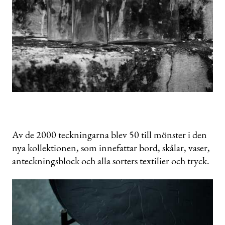
Av de 2000 teckningarna blev 50 till mönster i den
nya kollektionen, som innefattar bord, skålar, vaser,
anteckningsblock och alla sorters textilier och tryck.