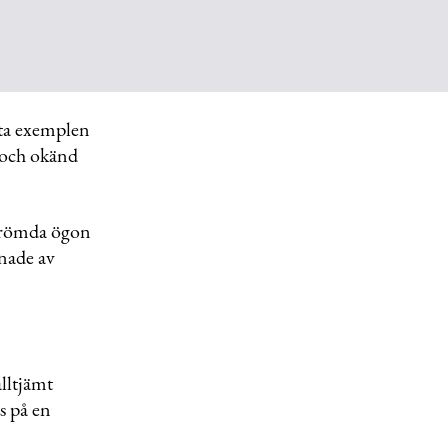
sta exemplen
k och okänd
berömda ögon
nade av
lltjämt
s på en