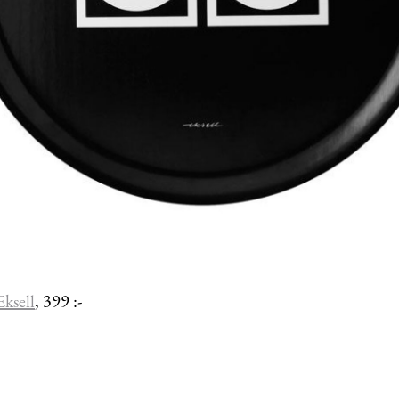
Eksell
, 399 :-