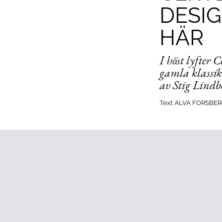
DESIG
HÄR
I höst lyfter
gamla klassik
av Stig Lindbe
Text
ALVA FORSBER