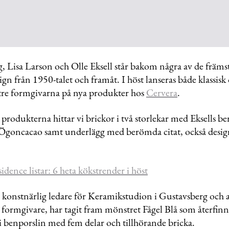
g, Lisa Larson och Olle Eksell står bakom några av de främ
ign från 1950-talet och framåt. I höst lanseras både klassis
 tre formgivarna på nya produkter hos
Cervera
.
 produkterna hittar vi brickor i två storlekar med Eksells 
 Ögoncacao samt underlägg med berömda citat, också desig
idence listar: 6 heta kökstrender i höst
, konstnärlig ledare för Keramikstudion i Gustavsberg och a
formgivare, har tagit fram mönstret Fågel Blå som återfinn
 i benporslin med fem delar och tillhörande bricka.