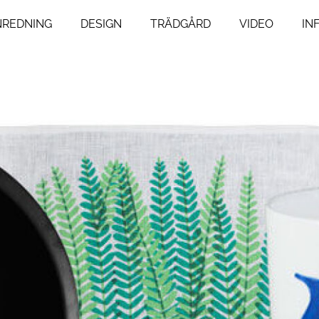
NREDNING
DESIGN
TRÄDGÅRD
VIDEO
IN
ng
Livsstil
um
Resor
Mat & Dryck
um
Influencers
agsrum