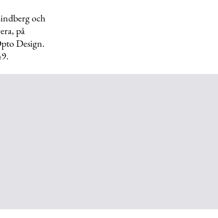
Lindberg och
era, på
 Opto Design.
49.