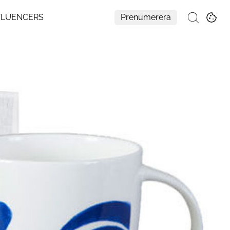
FLUENCERS
Prenumerera
Sök
Mer
Om Residence
Prenumerera
Nyhetsbrev
My Residence
Formpriset
Kontakt
Cookies
Hantera Preferenser
Integritetspolicy
Aller Medias AI-policy
Alla ämnen
Creative studio