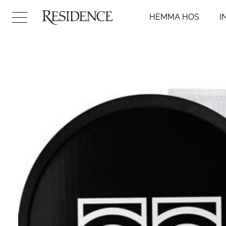
HEMMA HOS
I
Hemma hos
Inredni
Arkitektur
Badr
Konst
Kök
Design
Sovr
Trädgård
Vard
Video
Hall
DIY