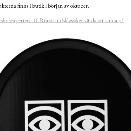
terna finns i butik i början av oktober.
slinsexperten: 10 Rörstrandsklassiker värda att samla på