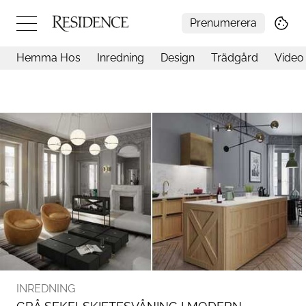
Prenumerera
Hemma Hos
Inredning
Design
Trädgård
Video
Hemma hos
Arkitektur
Konst
Design
Trädgård
Video
Inredning
Livsstil
Resor
Mat & Dryck
Influencers
Mer
INREDNING