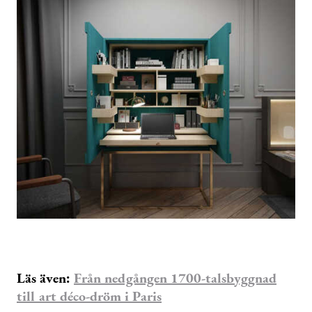
Läs även:
Från nedgången 1700-talsbyggnad
till art déco-dröm i Paris