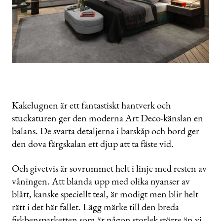
Kakelugnen är ett fantastiskt hantverk och
stuckaturen ger den moderna Art Deco-känslan en
balans. De svarta detaljerna i barskåp och bord ger
den dova färgskalan ett djup att ta fäste vid.
Och givetvis är sovrummet helt i linje med resten av
våningen. Att blanda upp med olika nyanser av
blått, kanske speciellt teal, är modigt men blir helt
rätt i det här fallet. Lägg märke till den breda
fiskbensparketten som är någon storlek större än vi