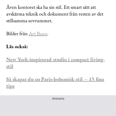
Även kontoret ska ha sin stil. Ett smart sätt att
avskärma teknik och dokument från resten av det
stillsamma sovrummet.
Bilder från
Art Buro
.
Läs också:
New York-inspirerad studio i compact living-
stil
Så skapar du en Paris-bohemisk stil – 15 fina
tips
Annons