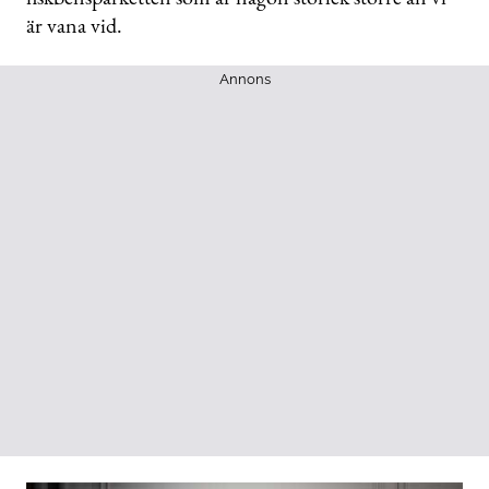
är vana vid.
Annons