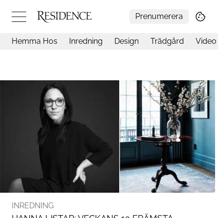
Prenumerera
Hemma Hos
Inredning
Design
Trädgård
Video
Hemma hos
Arkitektur
Konst
Design
Trädgård
Video
Inredning
Livsstil
Resor
Mat & Dryck
Influencers
Mer
INREDNING