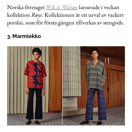
Norska företaget
Wik & Walsøe
lanserade i veckan
kollektion
Røys
. Kollektionen är ett urval av vackert
porslin, som för första gången tillverkas av stengods.
3. Marmiekko