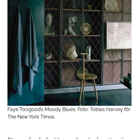
Faye Toogood’s Moody Blues. Foto:
Tobias Harvey
för
The New York Times.