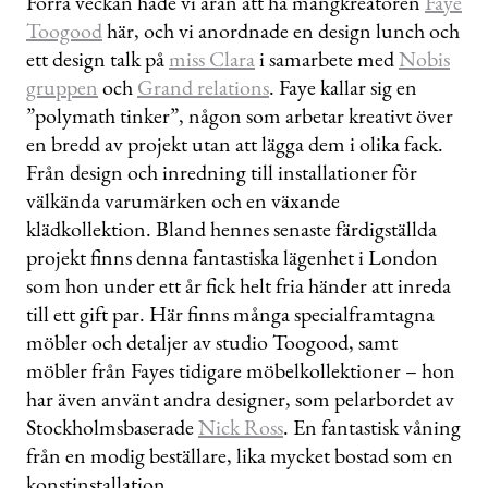
Förra veckan hade vi äran att ha mångkreatören
Faye
Toogood
här, och vi anordnade en design lunch och
ett design talk på
miss Clara
i samarbete med
Nobis
gruppen
och
Grand relations
. Faye kallar sig en
”polymath tinker”, någon som arbetar kreativt över
en bredd av projekt utan att lägga dem i olika fack.
Från design och inredning till installationer för
välkända varumärken och en växande
klädkollektion. Bland hennes senaste färdigställda
projekt finns denna fantastiska lägenhet i London
som hon under ett år fick helt fria händer att inreda
till ett gift par. Här finns många specialframtagna
möbler och detaljer av studio Toogood, samt
möbler från Fayes tidigare möbelkollektioner – hon
har även använt andra designer, som pelarbordet av
Stockholmsbaserade
Nick Ross
. En fantastisk våning
från en modig beställare, lika mycket bostad som en
konstinstallation.