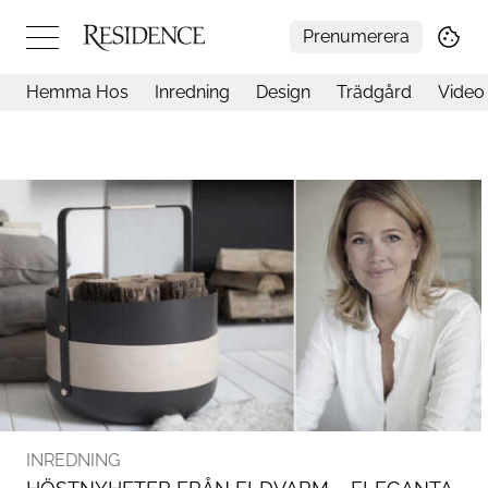
Prenumerera
Hemma Hos
Inredning
Design
Trädgård
Video
Hemma hos
Arkitektur
Konst
Design
Trädgård
Video
Inredning
Livsstil
Resor
Mat & Dryck
Influencers
Mer
INREDNING