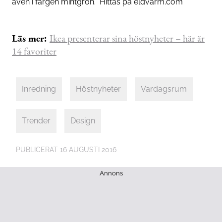
även i färgen mintgrön. Hittas på eldvarm.com
Läs mer:
Ikea presenterar sina höstnyheter – här är
14 favoriter
Inredning
Höstnyheter
Vardagsrum
Trender
Design
PUBLICERAT
16 AUGUSTI 2016
Annons