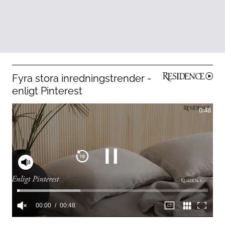
Fyra stora inredningstrender -
enligt Pinterest
0:48
00:01
00:48
0