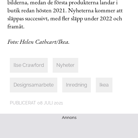
bilderna, medan de första produkterna landar i
butik redan hösten 2021. Nyheterna kommer att
släppas successivt, med fler släpp under 2022 och
framåt.
Foto: Helen Cathcart/Ikea.
Ilse Crawford
Nyheter
Designsamarbete
Inredning
Ikea
PUBLICERAT
08 JULI 2021
Annons