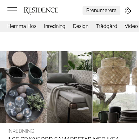
Prenumerera
Hemma Hos
Inredning
Design
Trädgård
Video
Hemma hos
Arkitektur
Konst
Design
Trädgård
Video
Inredning
Livsstil
Resor
Mat & Dryck
Influencers
Mer
INREDNING