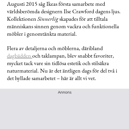
seconds
Augusti 2015 såg Ikeas första samarbete med
of
världsberömda designern Ilse Crawford dagens ljus.
48
seconds
Kollektionen
Sinnerlig
skapades för att tilltala
människans sinnen genom vackra och funktionella
möbler i genomtänkta material.
Flera av detaljerna och möblerna, däribland
dagbädden
och taklampan, blev snabbt favoriter,
mycket tack vare sin tidlösa estetik och stilsäkra
naturmaterial. Nu är det äntligen dags för del två i
det hyllade samarbetet – här är allt vi vet.
Annons