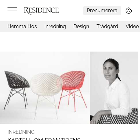
Prenumerera
Hemma Hos
Inredning
Design
Trädgård
Video
Hemma hos
Arkitektur
Konst
Design
Trädgård
Video
Inredning
Livsstil
Resor
Mat & Dryck
Influencers
Mer
INREDNING