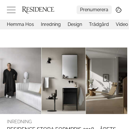
Prenumerera
Hemma Hos
Inredning
Design
Trädgård
Video
Hemma hos
Arkitektur
Konst
Design
Trädgård
Video
Inredning
Livsstil
Resor
Mat & Dryck
Influencers
Mer
INREDNING