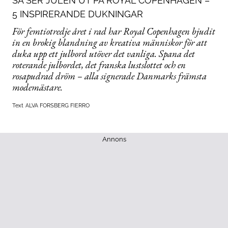
SÅ SER JULEN UT PÅ ROYAL COPENHAGEN –
5 INSPIRERANDE DUKNINGAR
För femtiotredje året i rad har Royal Copenhagen bjudit
in en brokig blandning av kreativa människor för att
duka upp ett julbord utöver det vanliga. Spana det
roterande julbordet, det franska lustslottet och en
rosapudrad dröm – alla signerade Danmarks främsta
modemästare.
Text
ALVA FORSBERG FIERRO
Annons