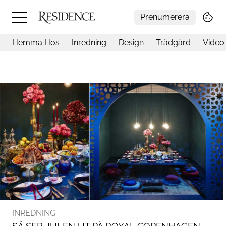
Prenumerera
Hemma Hos
Inredning
Design
Trädgård
Video
Hemma hos
Arkitektur
Konst
Design
Trädgård
Video
Inredning
Livsstil
Resor
Mat & Dryck
Influencers
Mer
INREDNING