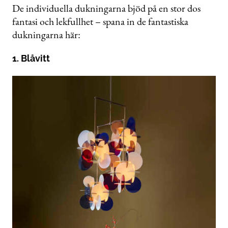
De individuella dukningarna bjöd på en stor dos
fantasi och lekfullhet – spana in de fantastiska
dukningarna här:
1. Blåvitt