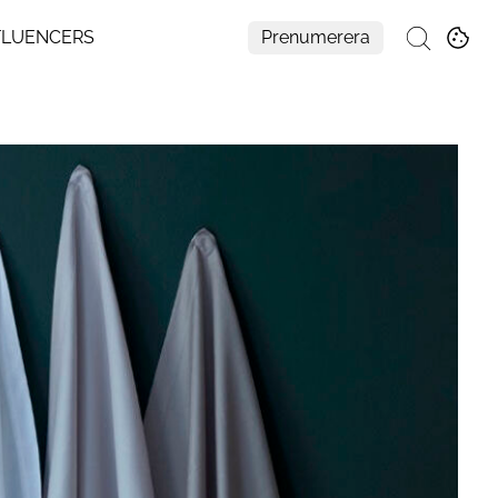
FLUENCERS
Prenumerera
Sök
Mer
Om Residence
Prenumerera
Nyhetsbrev
My Residence
Formpriset
Kontakt
Cookies
Hantera Preferenser
Integritetspolicy
Aller Medias AI-policy
Alla ämnen
Creative studio