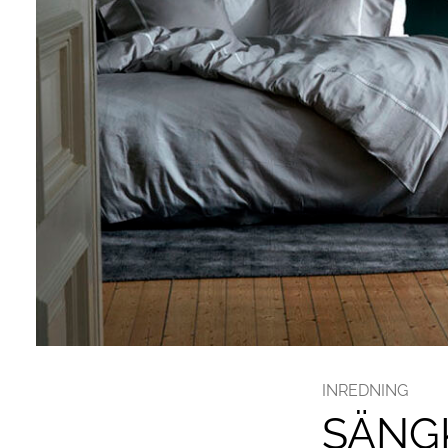
INREDNING
SÄNGK