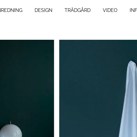
NREDNING
DESIGN
TRÄDGÅRD
VIDEO
IN
ng
Livsstil
um
Resor
Mat & Dryck
um
Influencers
agsrum