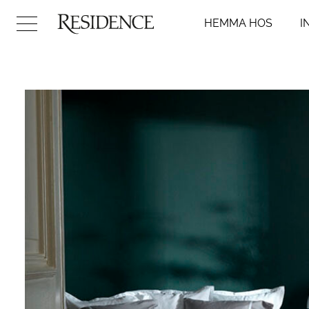
HEMMA HOS
I
Hemma hos
Inredni
Arkitektur
Badr
Konst
Kök
Design
Sovr
Trädgård
Vard
Video
Hall
DIY