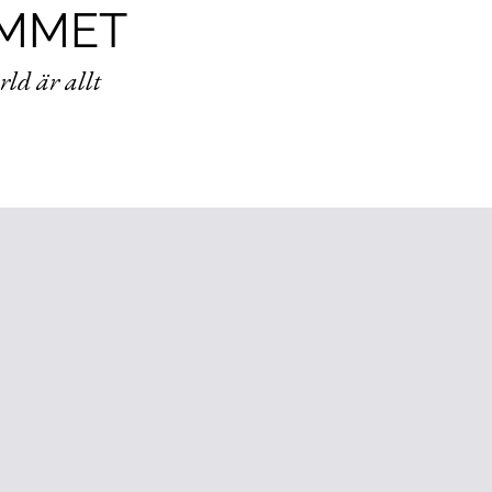
EMMET
ld är allt