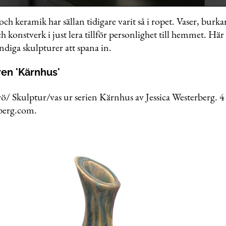
och keramik har sällan tidigare varit så i ropet. Vaser, burkar
h konstverk i just lera tillför personlighet till hemmet. Här
me
endiga skulpturer att spana in.
ren 'Kärnhus'
ö/ Skulptur/vas ur serien Kärnhus av Jessica Westerberg. 4
rberg.com.