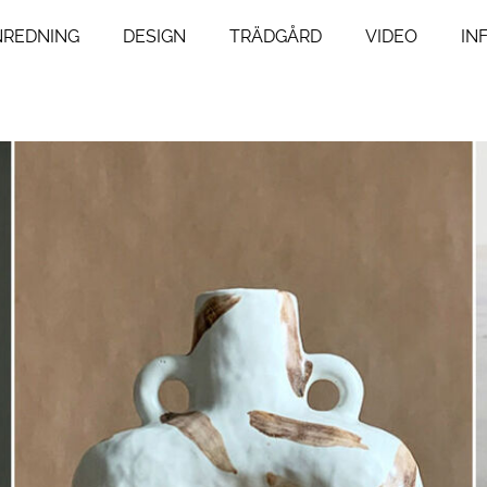
NREDNING
DESIGN
TRÄDGÅRD
VIDEO
IN
ng
Livsstil
um
Resor
Mat & Dryck
um
Influencers
agsrum