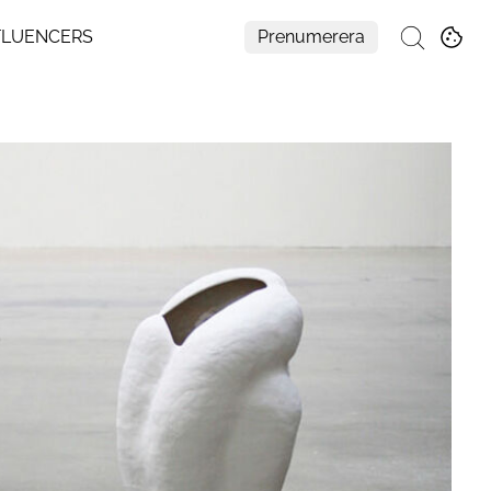
FLUENCERS
Prenumerera
Sök
Mer
Om Residence
Prenumerera
Nyhetsbrev
My Residence
Formpriset
Kontakt
Cookies
Hantera Preferenser
Integritetspolicy
Aller Medias AI-policy
Alla ämnen
Creative studio