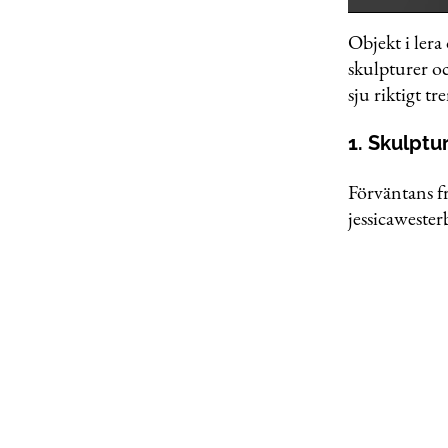
0
seconds
Objekt i lera 
of
skulpturer oc
57
seconds
Volu
sju riktigt tr
0%
1. Skulptu
Förväntans fr
jessicaweste