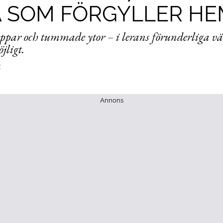
RA SOM FÖRGYLLER H
ppar och tummade ytor – i lerans förunderliga vär
öjligt.
Z
Annons