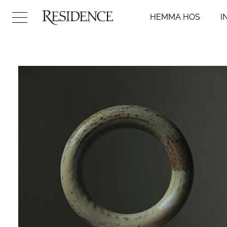
HEMMA HOS
I
Hemma hos
Inredni
Arkitektur
Badr
Konst
Kök
Design
Sovr
Trädgård
Vard
Video
Hall
DIY