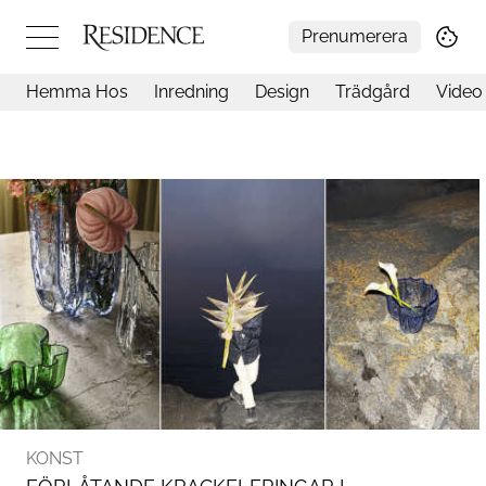
Prenumerera
Hemma Hos
Inredning
Design
Trädgård
Video
Hemma hos
Arkitektur
Konst
Design
Trädgård
Video
Inredning
Livsstil
Resor
Mat & Dryck
Influencers
Mer
KONST