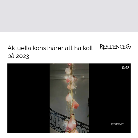
Aktuella konstnärer att ha koll
på 2023
0:48
0