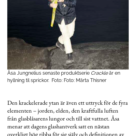
Åsa Jungnelius ­senaste produktserie
Crackle
är en
hyllning til sprickor.
Foto:
Foto: Märta Thisner
Den krackelerade ytan är även ett ­uttryck för de fyra
elementen – jorden, ­elden, den kraftfulla luften
från glas­blåsarens lungor och till sist vattnet. Åsa
menar att ­d­­agens glashantverk satt en ­nästan
overkligt hög ribba för sig själv och definitionen av