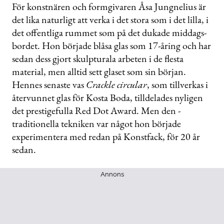
seconds
För konstnären och formgivaren Åsa Jungnelius är
of
det lika naturligt att ­verka i det stora som i det lilla, i
47
seconds
det ­offentliga rummet som på det dukade middags­
bordet. Hon började blåsa glas som 17-åring och har
sedan dess gjort skulpturala arbeten i de ­f­lesta
material, men alltid sett glaset som sin början.
Hennes senaste vas
Crackle circular
, som tillverkas i
återvunnet glas för Kosta Boda, tilldelades nyligen
det prestigefulla Red Dot Award. Men den ­
traditionella tekniken var något hon började
experimentera med redan på Konstfack, för 20 år
sedan.
Annons