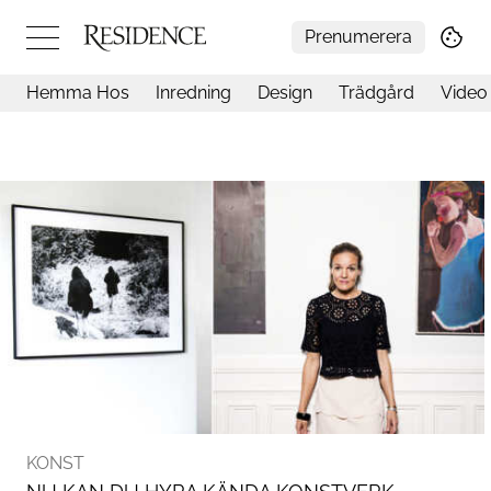
Prenumerera
Hemma Hos
Inredning
Design
Trädgård
Video
Hemma hos
Arkitektur
Konst
Design
Trädgård
Video
Inredning
Livsstil
Resor
Mat & Dryck
Influencers
Mer
KONST