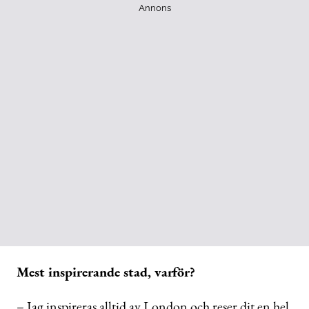
Annons
Mest inspirerande stad, varför?
– Jag inspireras alltid av London och reser dit en hel