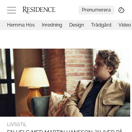
Prenumerera
Hemma Hos
Inredning
Design
Trädgård
Video
Hemma hos
Arkitektur
Konst
Design
Trädgård
Video
Inredning
Livsstil
Resor
Mat & Dryck
Influencers
Mer
LIVSSTIL