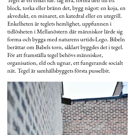
Tegel är en enkel idé: tag lera, forma den till ett
block, torka eller bränn det, bygg något: en koja, en
akvedukt, en minaret, en katedral eller en utegrill.
Enkelheten är teglets hemlighet, uppfunnen i
tidlösheten i Mellanöstern där människor lärde sig
forma och bygga med naturens urtids-Lego. Bibeln
berättar om Babels torn, såklart byggdes det i tegel.
För att framställa tegel behövs människor,
organisation, eld och ugnar, ett fungerande socialt
nät. Tegel är samhällsbyggets första pusselbit.