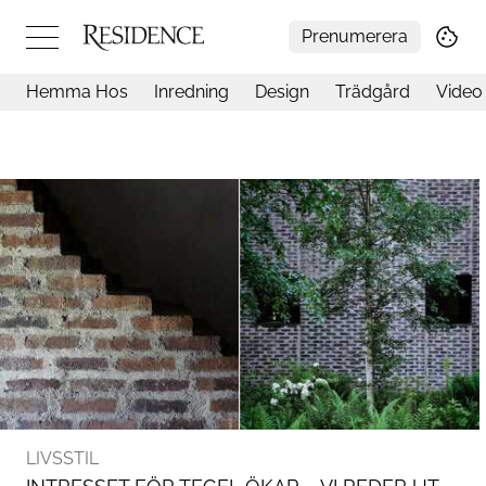
Prenumerera
Hemma Hos
Inredning
Design
Trädgård
Video
Hemma hos
Arkitektur
Konst
Design
Trädgård
Video
Inredning
Livsstil
Resor
Mat & Dryck
Influencers
Mer
LIVSSTIL