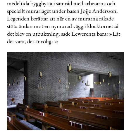
medeltida bygghytta i samråd med arbetarna och
speciellt murarlaget under basen Jojje Andersson.
Legenden berättar att när en av murarna råkade
stöta ändan mot en nymurad vägg i klocktornet så
det blev en utbuktning, sade Lewerentz bara: »Låt
det vara, det är roligt.«