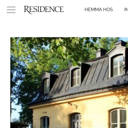
HEMMA HOS
I
Hemma hos
Inredni
Arkitektur
Badr
Konst
Kök
Design
Sovr
Trädgård
Vard
Video
Hall
DIY