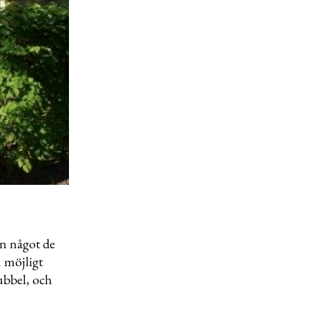
n något de
m möjligt
bubbel, och