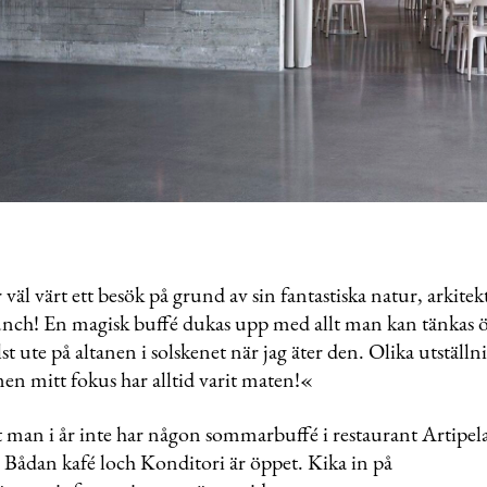
 väl värt ett besök på grund av sin fantastiska natur, arkitek
unch! En magisk buffé dukas upp med allt man kan tänkas ö
elst ute på altanen i solskenet när jag äter den. Olika utställ
en mitt fokus har alltid varit maten!«
t man i år inte har någon sommarbuffé i restaurant Artipel
 Bådan kafé loch Konditori är öppet. Kika in på