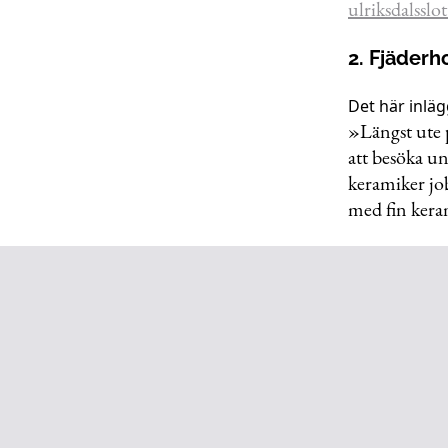
ulriksdalsslot
2. Fjäder
Det här inläg
»Längst ute 
att besöka un
keramiker job
med fin kera