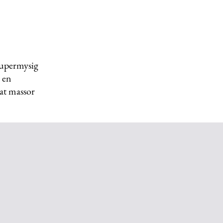
supermysig
r en
lat massor