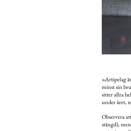
»Artipelag är
minst sin br
sitter allra h
under året, m
Observera at
stängd), men