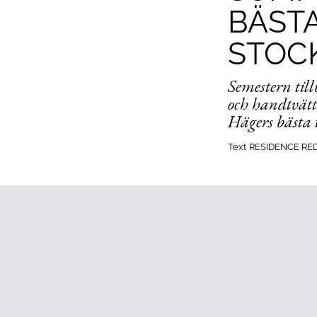
BÄST
STOC
Semestern til
och handtvätt
Hägers bästa t
Text
RESIDENCE RE