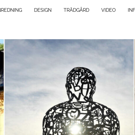
NREDNING
DESIGN
TRÄDGÅRD
VIDEO
IN
ng
Livsstil
um
Resor
Mat & Dryck
um
Influencers
agsrum