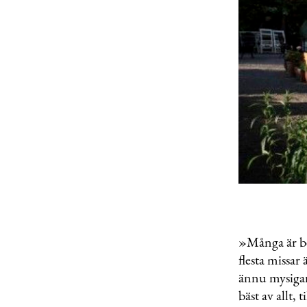
»Många är be
flesta missar 
ännu mysigare
bäst av allt, 