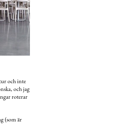
tur och inte
nska, och jag
ningar roterar
ag (som är