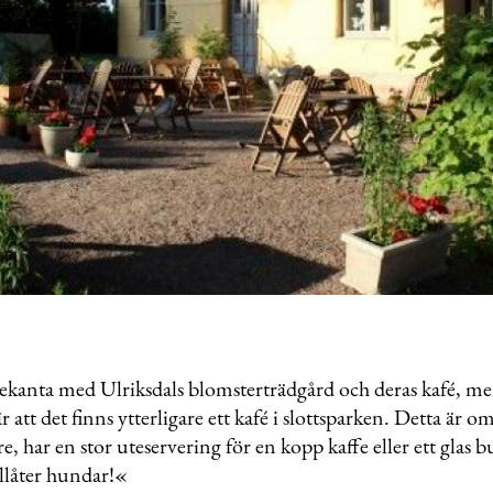
kanta med Ulriksdals blomsterträdgård och deras kafé, me
är att det finns ytterligare ett kafé i slottsparken. Detta är o
, har en stor uteservering för en kopp kaffe eller ett glas 
tillåter hundar!«