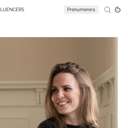
FLUENCERS
Prenumerera
Sök
Mer
Om Residence
Prenumerera
Nyhetsbrev
My Residence
Formpriset
Kontakt
Cookies
Hantera Preferenser
Integritetspolicy
Aller Medias AI-policy
Alla ämnen
Creative studio