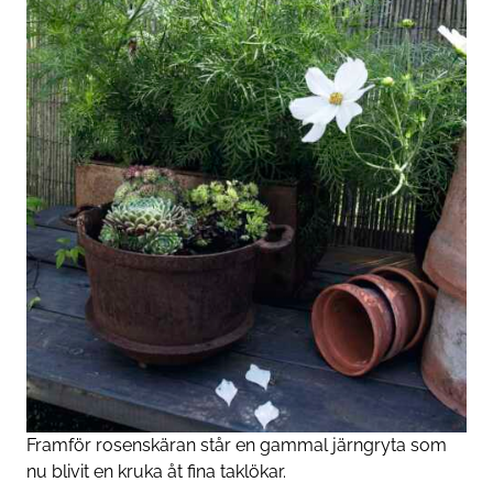
Framför rosenskäran står en gammal järngryta som
nu blivit en kruka åt fina taklökar.