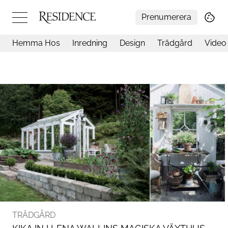
Prenumerera
Hemma Hos
Inredning
Design
Trädgård
Video
Hemma hos
Arkitektur
Konst
Design
Trädgård
Video
Inredning
Livsstil
Resor
Mat & Dryck
Influencers
Mer
TRÄDGÅRD