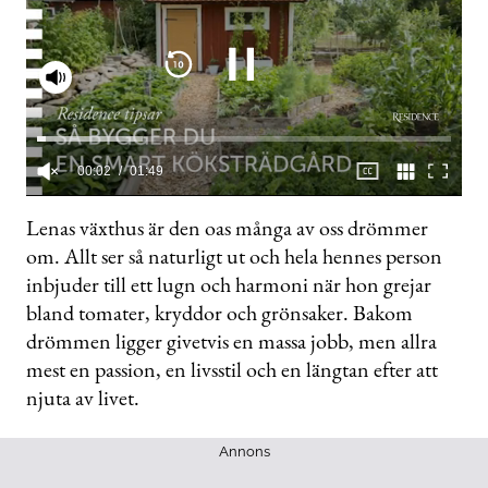
Slå på ljud
0
seconds
Lenas växthus är den oas många av oss drömmer
of
om. Allt ser så naturligt ut och hela hennes person
1
minute,
inbjuder till ett lugn och harmoni när hon grejar
50
seconds
bland tomater, kryddor och grönsaker. Bakom
drömmen ligger givetvis en massa jobb, men allra
mest en passion, en livsstil och en längtan efter att
njuta av livet.
Annons