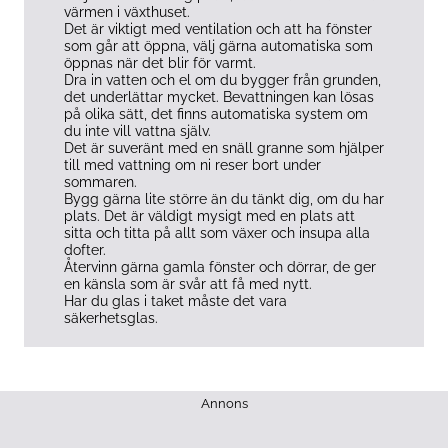
värmen i växthuset.
Det är viktigt med ventilation och att ha fönster
som går att öppna, välj gärna automatiska som
öppnas när det blir för varmt.
Dra in vatten och el om du bygger från grunden,
det underlättar mycket. Bevattningen kan lösas
på olika sätt, det finns automatiska system om
du inte vill vattna själv.
Det är suveränt med en snäll granne som hjälper
till med vattning om ni reser bort under
sommaren.
Bygg gärna lite större än du tänkt dig, om du har
plats. Det är väldigt mysigt med en plats att
sitta och titta på allt som växer och insupa alla
dofter.
Återvinn gärna gamla fönster och dörrar, de ger
en känsla som är svår att få med nytt.
Har du glas i taket måste det vara
säkerhetsglas.
Annons