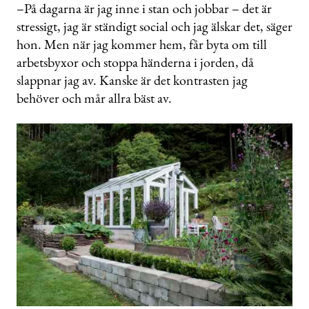
–På dagarna är jag inne i stan och jobbar – det är
stressigt, jag är ständigt social och jag älskar det, säger
hon. Men när jag kommer hem, får byta om till
arbetsbyxor och stoppa händerna i jorden, då
slappnar jag av. Kanske är det kontrasten jag
behöver och mår allra bäst av.