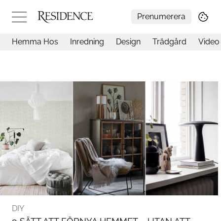
Prenumerera
Hemma Hos
Inredning
Design
Trädgård
Video
Hemma hos
Arkitektur
Konst
Design
Trädgård
Video
Inredning
Livsstil
Resor
Mat & Dryck
Influencers
Mer
DIY