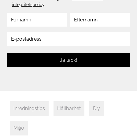
integritetspolicy
.
Ja tack!
Inredningstips
Hållbarhet
Diy
Miljö