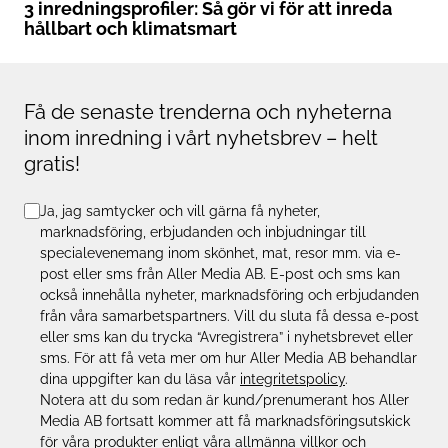
3 inredningsprofiler: Så gör vi för att inreda
hållbart och klimatsmart
Få de senaste trenderna och nyheterna
inom inredning i vårt nyhetsbrev – helt
gratis!
Ja, jag samtycker och vill gärna få nyheter,
marknadsföring, erbjudanden och inbjudningar till
specialevenemang inom skönhet, mat, resor mm. via e-
post eller sms från Aller Media AB. E-post och sms kan
också innehålla nyheter, marknadsföring och erbjudanden
från våra samarbetspartners. Vill du sluta få dessa e-post
eller sms kan du trycka “Avregistrera” i nyhetsbrevet eller
sms. För att få veta mer om hur Aller Media AB behandlar
dina uppgifter kan du läsa vår
integritetspolicy
.
Notera att du som redan är kund/prenumerant hos Aller
Media AB fortsatt kommer att få marknadsföringsutskick
för våra produkter enligt våra
allmänna villkor
och