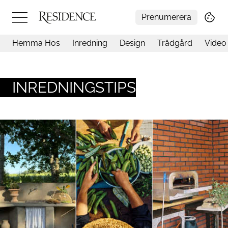
Prenumerera
Hemma Hos
Inredning
Design
Trädgård
Video
Hemma hos
Arkitektur
Konst
INREDNINGSTIPS
Design
Trädgård
Video
Inredning
Livsstil
Resor
Mat & Dryck
Influencers
Mer