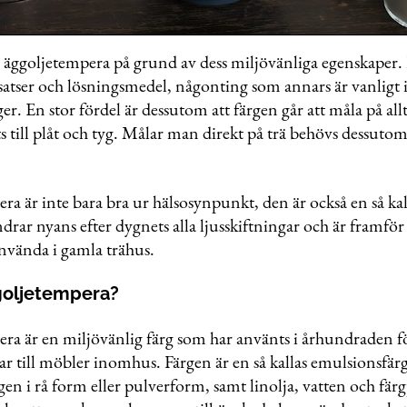
 äggoljetempera på grund av dess miljövänliga egenskaper. F
lsatser och lösningsmedel, någonting som annars är vanligt 
r. En stor fördel är dessutom att färgen går att måla på allt
me
 till plåt och tyg. Målar man direkt på trä behövs dessuto
a är inte bara bra ur hälsosynpunkt, den är också en så ka
drar nyans efter dygnets alla ljusskiftningar och är framför
använda i gamla trähus.
goljetempera?
ra är en miljövänlig färg som har använts i århundraden fö
gar till möbler inomhus. Färgen är en så kallas emulsionsfär
gen i rå form eller pulverform, samt linolja, vatten och fä