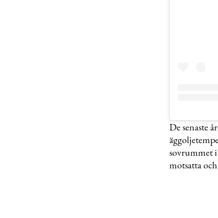
De senaste år
äggoljetempe
sovrummet i 
motsatta och 