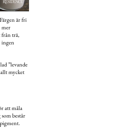
ärgen är fri
i mer
 från trä,
m ingen
llad ”levande
 allt mycket
r att måla
g som består
rgpigment.