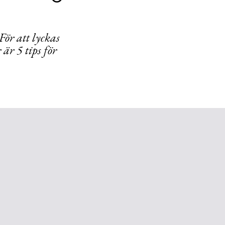
För att lyckas
är 5 tips för