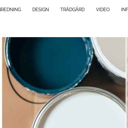
NREDNING
DESIGN
TRÄDGÅRD
VIDEO
IN
ng
Livsstil
um
Resor
Mat & Dryck
um
Influencers
agsrum