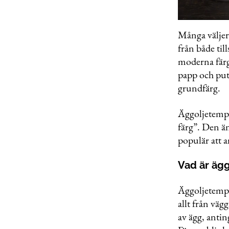
0
of
Många väljer
1
från både til
minute,
18
moderna färge
seconds
Volu
0%
papp och puts
grundfärg.
Äggoljetemper
färg”. Den än
populär att 
Vad är äg
Äggoljetempe
allt från väg
av ägg, antin