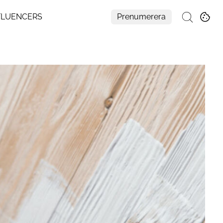
FLUENCERS
Prenumerera
Sök
Mer
Om Residence
Prenumerera
Nyhetsbrev
My Residence
Formpriset
Kontakt
Cookies
Hantera Preferenser
Integritetspolicy
Aller Medias AI-policy
Alla ämnen
Creative studio