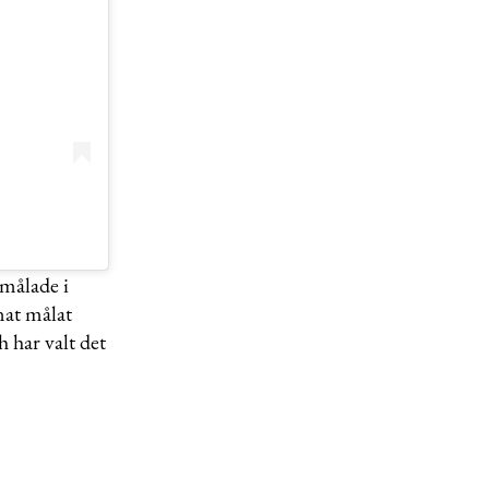
 målade i
nat målat
har valt det