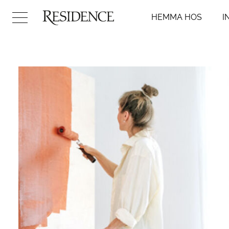
HEMMA HOS
I
Hemma hos
Inredni
Arkitektur
Badr
Konst
Kök
Design
Sovr
Trädgård
Vard
Video
Hall
DIY