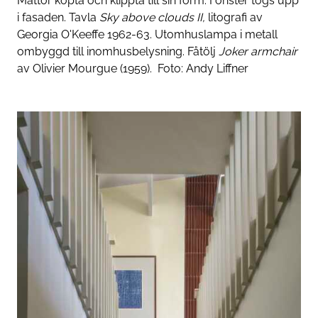
Mattor köpta och klippta till sin form. Fönster togs upp
i fasaden. Tavla
Sky above clouds II
,
litografi av
Georgia O'Keeffe 1962-63. Utomhuslampa i metall
ombyggd till inomhusbelysning. Fåtölj
Joker armchair
av Olivier Mourgue (1959).
Foto:
Andy Liffner