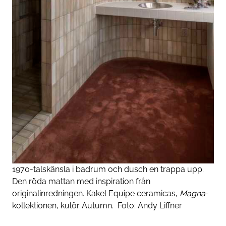
1970-talskänsla i badrum och dusch en trappa upp.
Den röda mattan med inspiration från
originalinredningen. Kakel Equipe ceramicas,
Magna
-
kollektionen, kulör
Autumn
.
Foto:
Andy Liffner