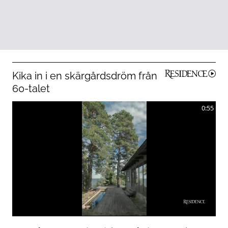
Kika in i en skärgårdsdröm från
60-talet
0:55
0
seconds