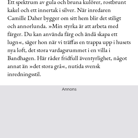
Ett spektrum av gula och bruna kulörer, rostbrunt
of
kakel och ett innertak i silver. När inredaren
54
seconds
Camille Daher bygger om sitt hem blir det stiligt
och annorlunda. »Min styrka är att arbeta med
färger. Du kan använda färg och ändå skapa ett
lugn«, säger hon när vi träffas en trappa upp i husets
nya loft, det stora vardagsrummet i en villa i
Bandhagen. Här råder fridfull äventyrlighet, något
annat än »det stora grå«, nutida svensk
inredningsstil.
Annons