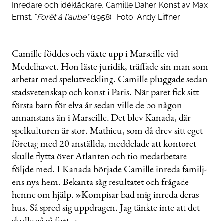
Inredare och idékläckare, Camille Daher. Konst av Max
Ernst, "
Forêt á l'aube"
(1958).
Foto:
Andy Liffner
Camille föddes och växte upp i Marseille vid
Medelhavet. Hon läste juridik, träffade sin man som
arbetar med spelutveckling. Camille pluggade sedan
stadsvetenskap och konst i Paris. När paret fick sitt
första barn för elva år sedan ville de bo någon
annanstans än i Marseille. Det blev Kanada, där
spelkulturen är stor. Mathieu, som då drev sitt eget
företag med 20 anställda, meddelade att kontoret
skulle flytta över Atlanten och tio medarbetare
följde med. I Kanada började Camille inreda familj­
ens nya hem. Bekanta såg resultatet och frågade
henne om hjälp. »Kompisar bad mig inreda deras
hus. Så spred sig uppdragen. Jag tänkte inte att det
skulle gå så fort.«