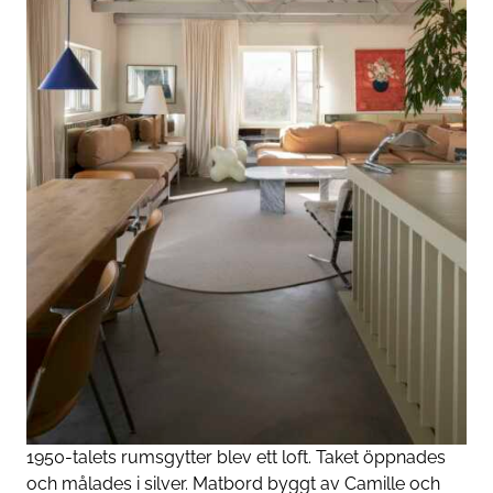
1950-talets rumsgytter blev ett loft. Taket öppnades
och målades i silver. Matbord byggt av Camille och