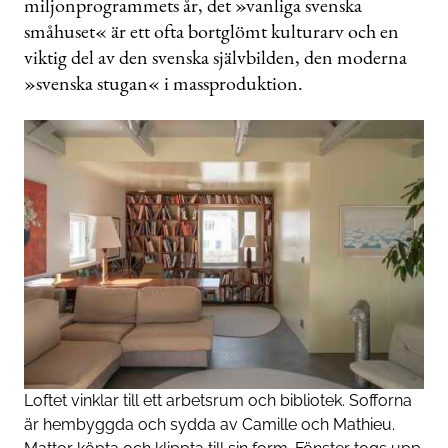
miljonprogrammets år, det »vanliga svenska
småhuset« är ett ofta bortglömt kulturarv och en
viktig del av den svenska självbilden, den moderna
»svenska stugan« i massproduktion.
Loftet vinklar till ett arbetsrum och bibliotek. Sofforna
är hembyggda och sydda av Camille och Mathieu.