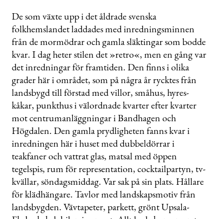
De som växte upp i det åldrade svenska
folkhemslandet laddades med inredningsminnen
från de mormödrar och gamla släktingar som bodde
kvar. I dag heter stilen det »retro«, men en gång var
det inredningar för framtiden. Den finns i olika
grader här i området, som på några år ­rycktes från
landsbygd till förstad med villor, småhus, hyres­
kåkar, punkthus i välordnade kvarter efter kvarter
mot centrumanläggningar i Bandhagen och
Högdalen. Den gamla prydligheten fanns kvar i
inredningen här i huset med dubbeldörrar i
teakfaner och vattrat glas, matsal med öppen
tegelspis, rum för representation, cocktailpartyn, tv-
kvällar, söndagsmiddag. Var sak på sin plats. Hållare
för klädhängare. Tavlor med landskapsmotiv från
landsbygden. Vävtapeter, parkett, grönt Upsala-