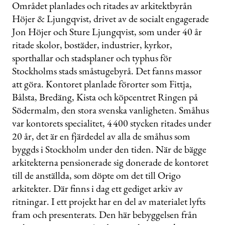
Området planlades och ritades av arkitektbyrån
Höjer & Ljungqvist, drivet av de socialt engagerade
Jon Höjer och Sture Ljungqvist, som under 40 år
ritade skolor, bostäder, industrier, kyrkor,
sporthallar och stadsplaner och typhus för
Stockholms stads småstugebyrå. Det fanns massor
att göra. Kontoret planlade förorter som Fittja,
Bålsta, Bredäng, Kista och köpcentret Ringen på
Södermalm, den stora svenska vanligheten. Småhus
var kontorets specialitet, 4 400 stycken ritades under
20 år, det är en fjärdedel av alla de småhus som
byggds i Stockholm under den tiden. När de bägge
arkitekterna pensionerade sig donerade de kontoret
till de anställda, som döpte om det till Origo
arkitekter. Där finns i dag ett gediget arkiv av
ritningar. I ett projekt har en del av materialet lyfts
fram och presenterats. Den här bebyggelsen från