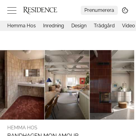
Prenumerera
Hemma Hos
Inredning
Design
Trädgård
Video
Hemma hos
Arkitektur
Konst
Design
Trädgård
Video
Inredning
Livsstil
Resor
Mat & Dryck
Influencers
Mer
HEMMA HOS
BANDHAGEN MON AMOUR