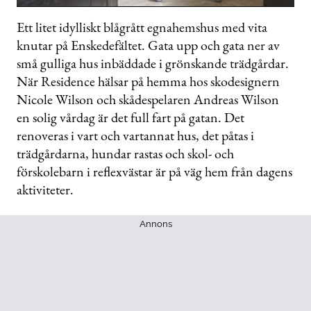
0
seconds
Ett litet idylliskt blågrått egnahemshus med vita
of
knutar på Enskedefältet. Gata upp och gata ner av
1
minute,
små gulliga hus inbäddade i grönskande trädgårdar.
2
seconds
När Residence hälsar på hemma hos skodesignern
Nicole Wilson och skådespelaren Andreas Wilson
en solig vårdag är det full fart på gatan. Det
renoveras i vart och vartannat hus, det påtas i
trädgårdarna, hundar rastas och skol- och
förskolebarn i reflexvästar är på väg hem från dagens
aktiviteter.
Annons