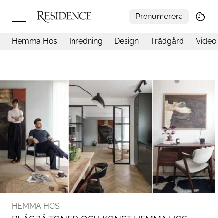
Prenumerera
Hemma Hos
Inredning
Design
Trädgård
Video
Hemma hos
Arkitektur
Konst
Design
Trädgård
Video
Inredning
Livsstil
Resor
Mat & Dryck
Influencers
Mer
HEMMA HOS