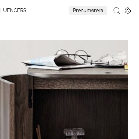
FLUENCERS
Prenumerera
Sök
Mer
Om Residence
Prenumerera
Nyhetsbrev
My Residence
Formpriset
Kontakt
Cookies
Hantera Preferenser
Integritetspolicy
Aller Medias AI-policy
Alla ämnen
Creative studio