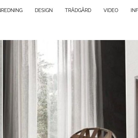
NREDNING
DESIGN
TRÄDGÅRD
VIDEO
IN
ng
Livsstil
um
Resor
Mat & Dryck
um
Influencers
agsrum