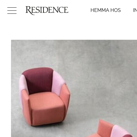
HEMMA HOS
I
Hemma hos
Inredni
Arkitektur
Badr
Konst
Kök
Design
Sovr
Trädgård
Vard
Video
Hall
DIY