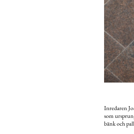
Inredaren Joa
som ursprungl
bänk och pall