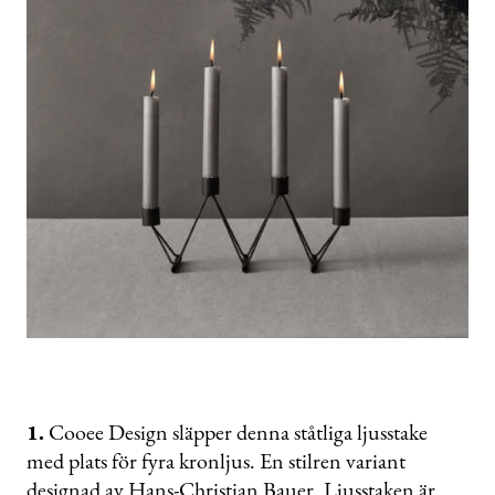
1.
Cooee Design släpper denna ståtliga ljusstake
med plats för fyra kronljus. En stilren variant
designad av Hans-Christian Bauer. Ljusstaken är