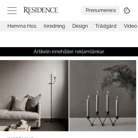
Prenumerera
Hemma Hos
Inredning
Design
Trädgård
Video
Hemma hos
Arkitektur
Konst
Artikeln innehåller reklamlänkar
Design
Trädgård
Video
Inredning
Livsstil
Resor
Mat & Dryck
Influencers
Mer