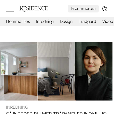
Prenumerera
Hemma Hos
Inredning
Design
Trädgård
Video
Hemma hos
Arkitektur
Konst
Design
Trädgård
Video
Inredning
Livsstil
Resor
Mat & Dryck
Influencers
Mer
INREDNING
SÅ INREDER DU MED TRÄPANELER INOMHUS: