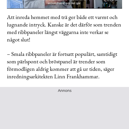
0
seconds
Att inreda hemmet med trä ger både ett varmt och
of
lugnande intryck. Kanske är det därför som trenden
39
seconds
med ribbpaneler längst väggarna inte verkar se
något slut!
– Smala ribbpaneler är fortsatt populärt, samtidigt
som pärlspont och bröstpanel är trender som
förmodligen aldrig kommer att gå ur tiden, säger
inredningsarkitekten Linn Frankhammar.
Annons