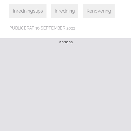
seconds
of
44
Inredningstips
Inredning
Renovering
seconds
PUBLICERAT
16 SEPTEMBER 2022
Annons