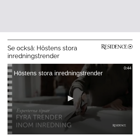
Se också: Höstens stora
inredningstrender
0:44
Höstens stora inredningstrender
0