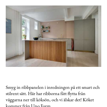
Smyg in ribbpanelen i inredningen på ett smart och
stilrent sätt. Här har ribborna fått flytta från
väggarna ner till köksön, och vi älskar det! Köket
kommer från Uno Form.