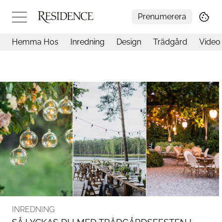
Prenumerera
Hemma Hos
Inredning
Design
Trädgård
Video
Hemma hos
Arkitektur
Konst
Design
Trädgård
Video
Inredning
Livsstil
Resor
Mat & Dryck
Influencers
Mer
INREDNING