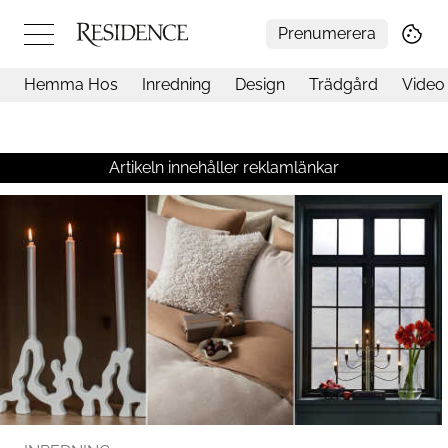
Prenumerera
Hemma Hos
Inredning
Design
Trädgård
Video
Hemma hos
Arkitektur
Konst
Artikeln innehåller reklamlänkar
Design
Trädgård
Video
Inredning
Livsstil
Resor
Mat & Dryck
Influencers
Mer