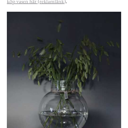
köp vasen här (reklamlänk)
.