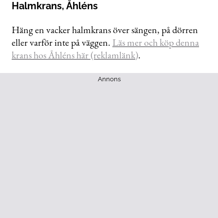
Halmkrans, Åhléns
Häng en vacker halmkrans över sängen, på dörren
eller varför inte på väggen.
Läs mer och köp denna
krans hos Åhléns här (reklamlänk)
.
Annons