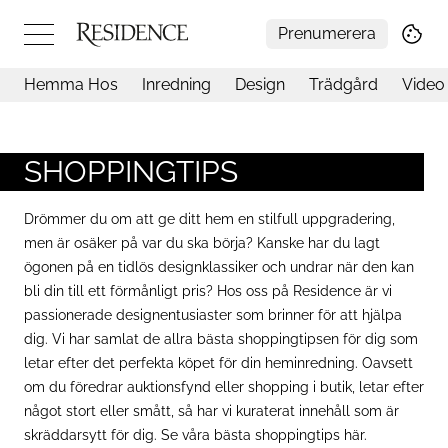
Prenumerera
Hemma Hos
Inredning
Design
Trädgård
Video
Hemma hos
Arkitektur
Konst
SHOPPINGTIPS
Design
Trädgård
Drömmer du om att ge ditt hem en stilfull uppgradering,
Video
men är osäker på var du ska börja? Kanske har du lagt
Inredning
ögonen på en tidlös designklassiker och undrar när den kan
Livsstil
bli din till ett förmånligt pris? Hos oss på Residence är vi
Resor
passionerade designentusiaster som brinner för att hjälpa
Mat & Dryck
dig. Vi har samlat de allra bästa shoppingtipsen för dig som
Influencers
letar efter det perfekta köpet för din heminredning. Oavsett
Mer
om du föredrar auktionsfynd eller shopping i butik, letar efter
något stort eller smått, så har vi kuraterat innehåll som är
skräddarsytt för dig. Se våra bästa shoppingtips här.