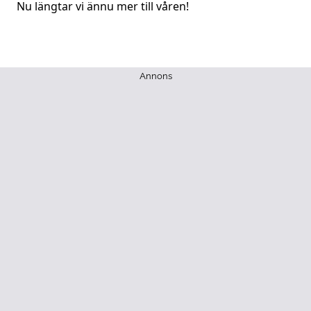
Nu längtar vi ännu mer till våren!
Annons